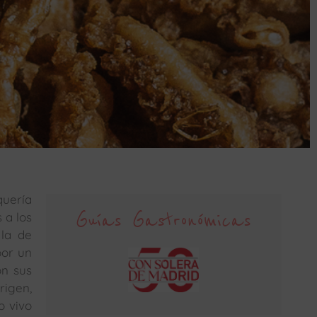
quería
Guías Gastronómicas
 a los
 la de
por un
on sus
rigen,
o vivo