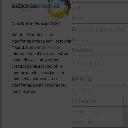
Árabe
Bares
© Saborea Madrid 2026
Bares con Espectáculos
Saborea Madrid es una
Bebidas
plataforma creada por Hostelería
Madrid. Compartimos solo
Brasileña
información relativa a nuestros
asociados o de proyectos
Brunch
▼ Mostrar todos
creados por la asociación; si
Cafeterías
quieres que tu plan o local de
BEBIDA
hostelería aparezca en la
Cervecerías
plataforma, ponte en contacto
Cafeterias
con nosotros.
Chinos
Coctelerías
Coctelerías
Cervecerias
Española
Wine Bar
Francesa