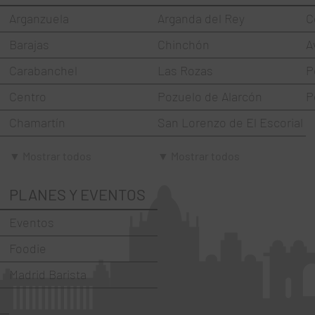
Arganzuela
Arganda del Rey
C
Barajas
Chinchón
A
Carabanchel
Las Rozas
P
Centro
Pozuelo de Alarcón
P
Chamartín
San Lorenzo de El Escorial
Chamberí
Torrejón de Ardoz
▼ Mostrar todos
▼ Mostrar todos
Ciudad Lineal
Villaviciosa de Odón
PLANES Y EVENTOS
Fuencarral-El Pardo
Eventos
Hortaleza
Foodie
La Latina
Madrid Barista
Moncloa-Aravaca
Moratalaz