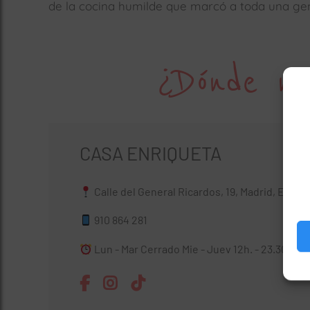
de la cocina humilde que marcó a toda una ge
¿Dónde no
CASA ENRIQUETA
Calle del General Ricardos, 19, Madrid, Españ
910 864 281
Lun - Mar Cerrado Mie - Juev 12h. - 23.30h. Vie