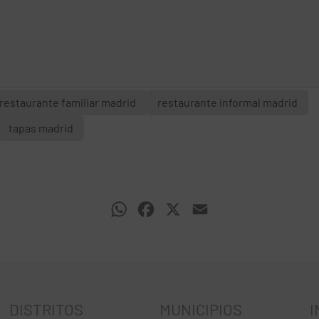
restaurante familiar madrid
restaurante informal madrid
tapas madrid
WhatsApp
Facebook
X
Email
DISTRITOS
MUNICIPIOS
I