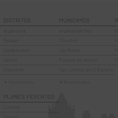
DISTRITOS
MUNICIPIOS
I
Arganzuela
Arganda del Rey
C
Barajas
Chinchón
A
Carabanchel
Las Rozas
P
Centro
Pozuelo de Alarcón
P
Chamartín
San Lorenzo de El Escorial
Chamberí
Torrejón de Ardoz
▼ Mostrar todos
▼ Mostrar todos
Ciudad Lineal
Villaviciosa de Odón
PLANES Y EVENTOS
Fuencarral-El Pardo
Eventos
Hortaleza
Foodie