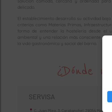
solución cómoda, cercana y ordenada par
delicado.
El establecimiento desarrolla su actividad bajo
criterios como Materias Primas, Infraestructu
forma de entender la hostelería desde el u
ambiental y una relación más consciente con 
la vida gastronómica y social del barrio.
¿Dónde no
SERVISA
C. Juan Mieg, 3, Carabanchel, 28054 Madrid,