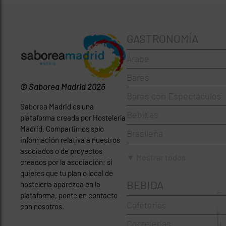
GASTRONOMÍA
Árabe
Bares
© Saborea Madrid 2026
Bares con Espectáculos
Saborea Madrid es una
Bebidas
plataforma creada por Hostelería
Madrid. Compartimos solo
Brasileña
información relativa a nuestros
asociados o de proyectos
Brunch
▼ Mostrar todos
creados por la asociación; si
Cafeterías
quieres que tu plan o local de
BEBIDA
hostelería aparezca en la
Cervecerías
plataforma, ponte en contacto
Cafeterias
con nosotros.
Chinos
Coctelerías