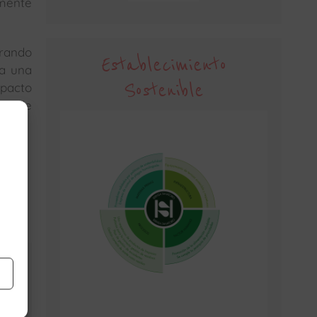
mente
grando
Establecimiento
ja una
Sostenible
mpacto
tro de