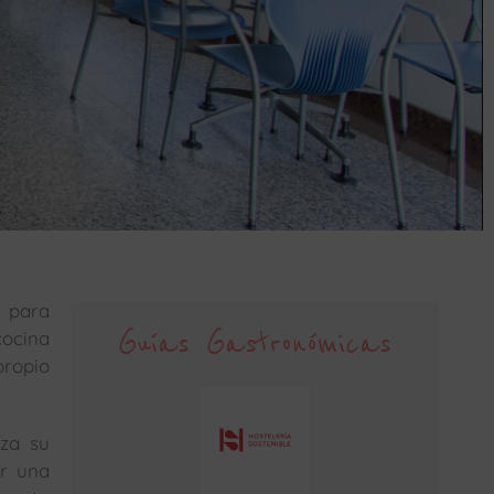
a para
Guías Gastronómicas
cocina
propio
rza su
er una