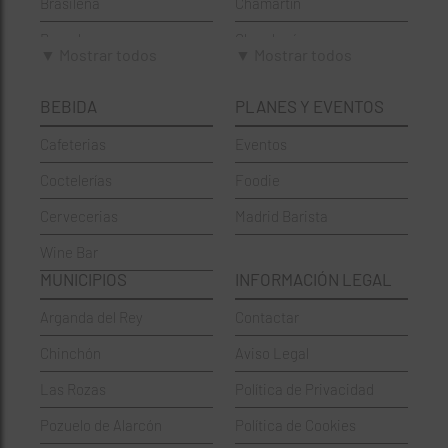
Brasileña
Chamartín
Brunch
Chamberí
▼ Mostrar todos
▼ Mostrar todos
Cafeterías
Ciudad Lineal
BEBIDA
PLANES Y EVENTOS
Cervecerías
Fuencarral-El Pardo
Cafeterias
Eventos
Chinos
Hortaleza
Coctelerías
Foodie
Coctelerías
La Latina
Cervecerias
Madrid Barista
Española
Moncloa-Aravaca
Wine Bar
Francesa
Moratalaz
MUNICIPIOS
INFORMACIÓN LEGAL
Griegos
Puente de Vallecas
Arganda del Rey
Contactar
Hamburgueserías
Retiro
Chinchón
Aviso Legal
Italianos
Salamanca
Las Rozas
Política de Privacidad
Mexicanos
San Blas-Canillejas
Pozuelo de Alarcón
Política de Cookies
Pastelerías
Tetuán