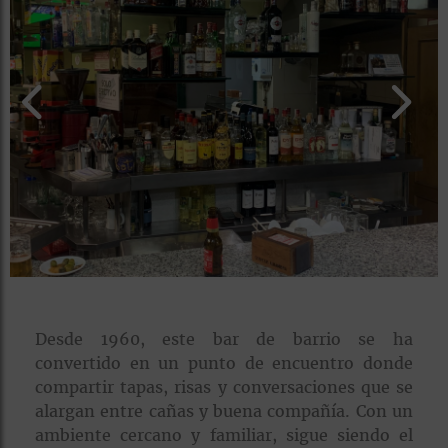
rías
s
to
a
rías
ías
ías
nos
a
Desde 1960, este bar de barrio se ha
convertido en un punto de encuentro donde
a
compartir tapas, risas y conversaciones que se
alargan entre cañas y buena compañía. Con un
ambiente cercano y familiar, sigue siendo el