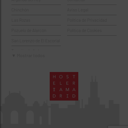
Hamburgueserías
Retiro
Chinchón
Aviso Legal
Italianos
Salamanca
Las Rozas
Política de Privacidad
Mexicanos
San Blas-Canillejas
Pozuelo de Alarcón
Política de Cookies
Pastelerías
Tetuán
San Lorenzo de El Escorial
Peruano
Usera
Torrejón de Ardoz
Pizzerías
Vicálvaro
▼ Mostrar todos
Villaviciosa de Odón
Sushi
Villa de Vallecas
Wine Bar
Villaverde