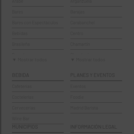
Árabe
Arganzuela
Bares
Barajas
Bares con Espectáculos
Carabanchel
Bebidas
Centro
Brasileña
Chamartín
Brunch
Chamberí
▼ Mostrar todos
▼ Mostrar todos
Cafeterías
Ciudad Lineal
BEBIDA
PLANES Y EVENTOS
Cervecerías
Fuencarral-El Pardo
Cafeterias
Eventos
Chinos
Hortaleza
Coctelerías
Foodie
Coctelerías
La Latina
Cervecerias
Madrid Barista
Española
Moncloa-Aravaca
Wine Bar
Francesa
Moratalaz
MUNICIPIOS
INFORMACIÓN LEGAL
Griegos
Puente de Vallecas