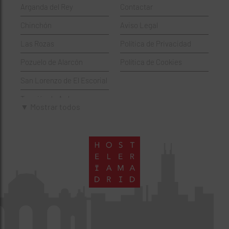
Arganda del Rey
Contactar
Hamburgueserías
Retiro
Chinchón
Aviso Legal
Italianos
Salamanca
Las Rozas
Política de Privacidad
Mexicanos
San Blas-Canillejas
Pozuelo de Alarcón
Política de Cookies
Pastelerías
Tetuán
San Lorenzo de El Escorial
Peruano
Usera
Torrejón de Ardoz
Pizzerías
Vicálvaro
▼ Mostrar todos
Villaviciosa de Odón
Sushi
Villa de Vallecas
Wine Bar
Villaverde