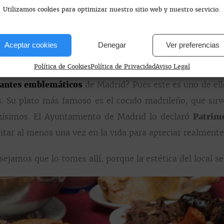
Utilizamos cookies para optimizar nuestro sitio web y nuestro servicio.
Aceptar cookies
Denegar
Ver preferencias
EN UN RESTAURANTE TÍPI
Política de Cookies
Política de Privacidad
Aviso Legal
rantes emblemáticos
de Madrid? Pues este es uno de ell
as. Su plato más famoso es el cocido madrileño, que sirv
nísimos. El Ayuntamiento de Madrid lo declaró
Patrimo
sitar al menos una vez en la vida para apreciar realment
nsejamos que lo tomes allí, porque la estética del local 