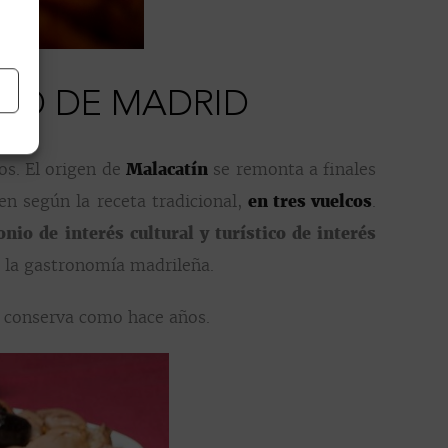
CO DE MADRID
os. El origen de
Malacatín
se remonta a finales
en según la receta tradicional,
en tres vuelcos
.
nio de interés cultural y turístico de interés
e la gastronomía madrileña.
se conserva como hace años.