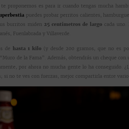
ue te proponemos es para ir cuando tengas mucha ham
uperbestia
puedes probar perritos calientes, hamburgues
sus burritos miden
25 centímetros de largo
cada uno. 
ganés, Fuenlabrada y Villaverde.
as de
hasta 1 kilo
(y desde 200 gramos, que no es po
su “Muro de la Fama”. Además, obtendrás un cheque con u
iamente, por ahora no mucha gente lo ha conseguido. ¿
 si no te ves con fuerzas, mejor compartirla entre vari