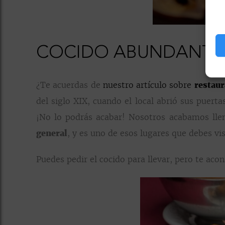
COCIDO ABUNDANTE 
¿Te acuerdas de
nuestro artículo sobre
restau
del siglo XIX, cuando el local abrió sus puert
¡No lo podrás acabar! Nosotros acabamos lle
general
, y es uno de esos lugares que debes vi
Puedes pedir el cocido para llevar, pero te aco