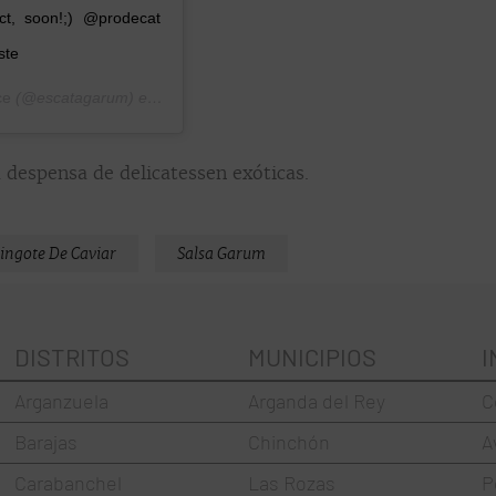
ct, soon!;) @prodecat
ste
ce
(@escatagarum) el
9 Ene, 2020 a las 9:25 PST
 despensa de delicatessen exóticas.
ingote De Caviar
Salsa Garum
DISTRITOS
MUNICIPIOS
I
Arganzuela
Arganda del Rey
C
Barajas
Chinchón
A
Carabanchel
Las Rozas
P