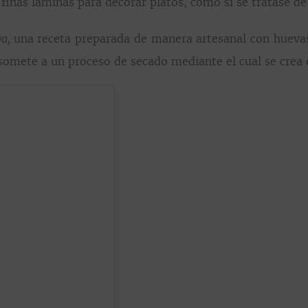
 finas láminas para decorar platos, como si se tratase d
una receta preparada de manera artesanal con huevas
ya,
mete a un proceso de secado mediante el cual se crea el