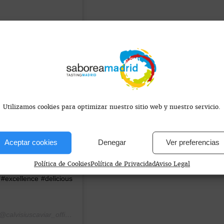
Utilizamos cookies para optimizar nuestro sitio web y nuestro servicio.
Aceptar cookies
Denegar
Ver preferencias
ngotto Calvisius. Grazie
sius #caviar #caviale
Política de Cookies
Política de Privacidad
Aviso Legal
 #excellence #delicious
calvisiuscaviar_official) el
3 Jul, 2018 a las 5:06 PDT