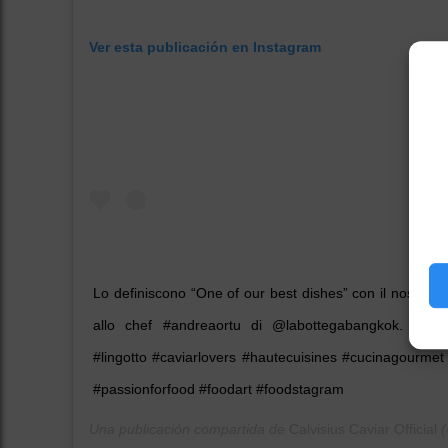
Ver esta publicación en Instagram
Lo definiscono “One of our best dishes” con il nostro li
allo chef #andreaortu di @labottegabangkok. #calvi
#lingotto #caviarlovers #hautecuisines #cucinagourmet
#passionforfood #foodart #foodstagram
Una publicación compartida de
Calvisius Caviar Official
(@