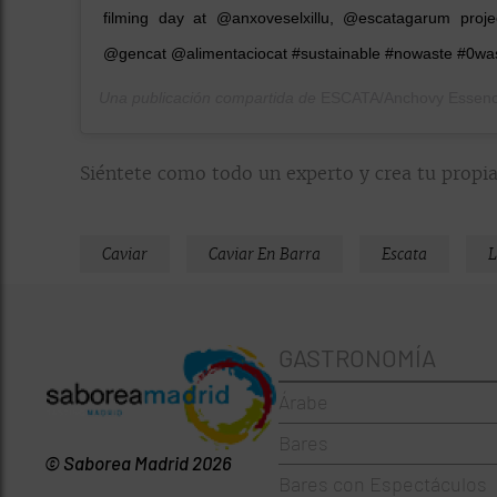
filming day at @anxoveselxillu, @escatagarum proje
@gencat @alimentaciocat #sustainable #nowaste #0wa
Una publicación compartida de
ESCATA/Anchovy Essen
Siéntete como todo un experto y crea tu propia
Caviar
Caviar En Barra
Escata
L
GASTRONOMÍA
Árabe
Bares
© Saborea Madrid 2026
Bares con Espectáculos