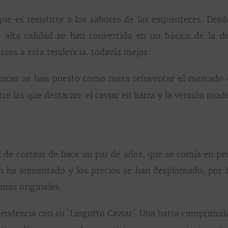
que es resistirte a los sabores de las exquisiteces. Des
 alta calidad se han convertido en un básico de la d
rsos a esta tendencia, todavía mejor.
icas se han puesto como meta reinventar el mercado d
tre las que destacan: el caviar en barra y la versión mod
cil de costear de hace un par de años, que se comía en p
ión ha aumentado y los precios se han desplomado, por 
más originales.
a tendencia con su `Lingotto Caviar´. Una barra comprimi