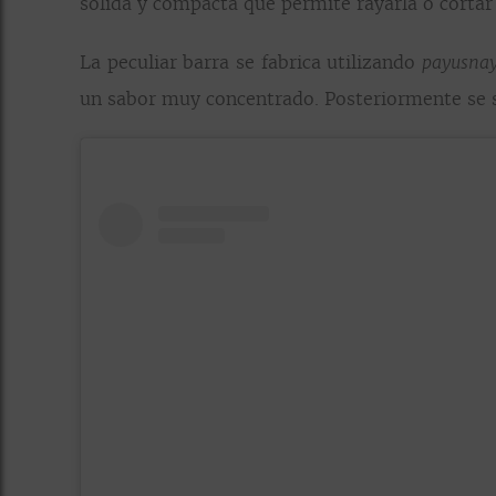
sólida y compacta que permite rayarla o cortar
La peculiar barra se fabrica utilizando
payusna
un sabor muy concentrado. Posteriormente se so