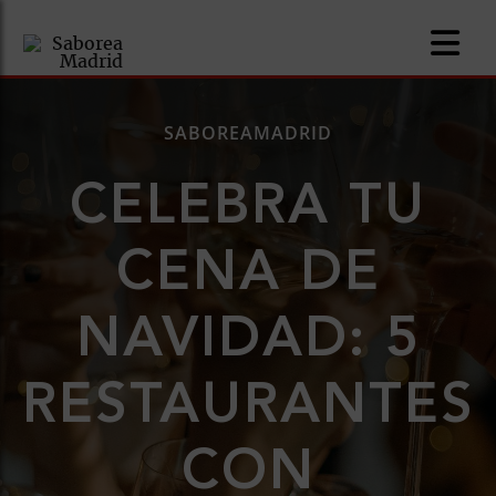
SABOREAMADRID
CELEBRA TU
nomía
CENA DE
omía
NAVIDAD: 5
os
ueserías
RESTAURANTES
as
CON
pios
s