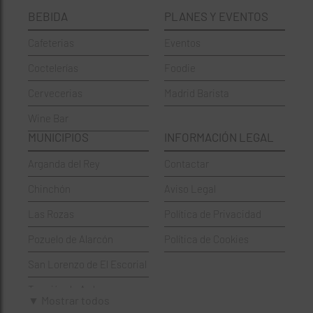
BEBIDA
PLANES Y EVENTOS
Cervecerías
Fuencarral-El Pardo
Cafeterias
Eventos
Chinos
Hortaleza
Coctelerías
Foodie
Coctelerías
La Latina
Cervecerias
Madrid Barista
Española
Moncloa-Aravaca
Wine Bar
Francesa
Moratalaz
MUNICIPIOS
INFORMACIÓN LEGAL
Griegos
Puente de Vallecas
Arganda del Rey
Contactar
Hamburgueserías
Retiro
Chinchón
Aviso Legal
Italianos
Salamanca
Las Rozas
Política de Privacidad
Mexicanos
San Blas-Canillejas
Pozuelo de Alarcón
Política de Cookies
Pastelerías
Tetuán
San Lorenzo de El Escorial
Peruano
Usera
Torrejón de Ardoz
Pizzerías
Vicálvaro
▼ Mostrar todos