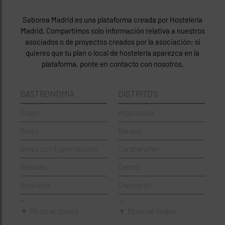
Saborea Madrid es una plataforma creada por Hostelería
Madrid. Compartimos solo información relativa a nuestros
asociados o de proyectos creados por la asociación; si
quieres que tu plan o local de hostelería aparezca en la
plataforma, ponte en contacto con nosotros.
GASTRONOMÍA
DISTRITOS
Árabe
Arganzuela
Bares
Barajas
Bares con Espectáculos
Carabanchel
Bebidas
Centro
Brasileña
Chamartín
Brunch
Chamberí
▼ Mostrar todos
▼ Mostrar todos
Cafeterías
Ciudad Lineal