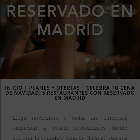
RESERVADO EN
rías
s
to
MADRID
a
rías
ías
ías
nos
a
INICIO
|
PLANES Y OFERTAS
|
CELEBRA TU CENA
DE NAVIDAD: 5 RESTAURANTES CON RESERVADO
EN MADRID
a
Llega noviembre y todas las empresas
empiezan a buscar restaurantes donde
celebrar la comida o cena de Navidad con sus