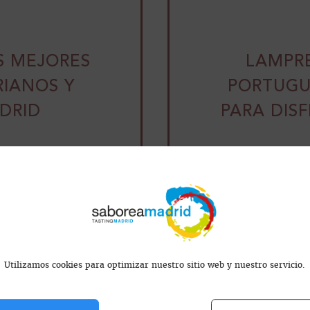
OS MEJORES
LAMPRE
IANOS Y
PORTUGU
DRID
PARA DIS
sta, la ciudad está
os y...
Esta tempora
ingredientes 
mail
Utilizamos cookies para optimizar nuestro sitio web y nuestro servicio.