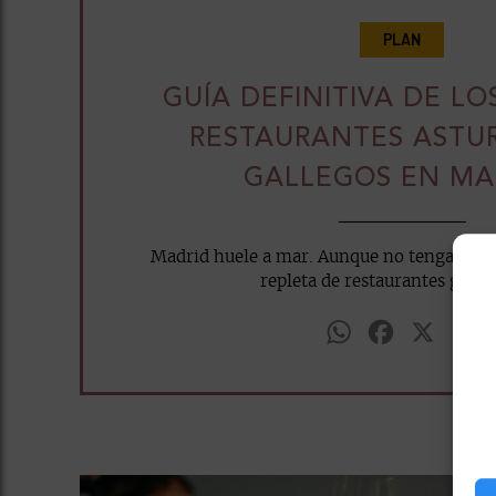
PLAN
GUÍA DEFINITIVA DE L
RESTAURANTES ASTUR
GALLEGOS EN MA
Madrid huele a mar. Aunque no tengamos co
repleta de restaurantes galleg
WhatsApp
Facebook
X
E