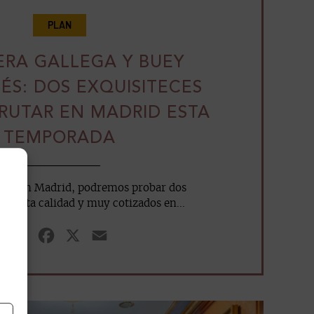
PLAN
RA GALLEGA Y BUEY
ÉS: DOS EXQUISITECES
FRUTAR EN MADRID ESTA
TEMPORADA
da, en Madrid, podremos probar dos
de alta calidad y muy cotizados en...
WhatsApp
Facebook
X
Email