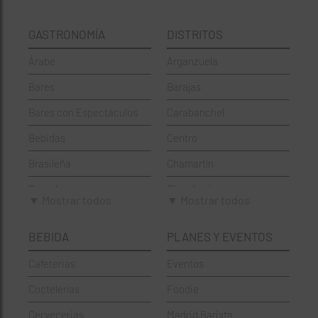
GASTRONOMÍA
DISTRITOS
Árabe
Arganzuela
Bares
Barajas
Bares con Espectáculos
Carabanchel
Bebidas
Centro
Brasileña
Chamartín
Brunch
Chamberí
▼ Mostrar todos
▼ Mostrar todos
Cafeterías
Ciudad Lineal
BEBIDA
PLANES Y EVENTOS
Cervecerías
Fuencarral-El Pardo
Cafeterias
Eventos
Chinos
Hortaleza
Coctelerías
Foodie
Coctelerías
La Latina
Cervecerias
Madrid Barista
Española
Moncloa-Aravaca