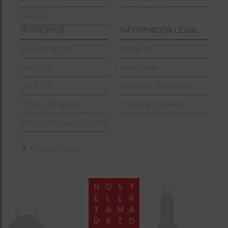
Wine Bar
Francesa
Moratalaz
MUNICIPIOS
INFORMACIÓN LEGAL
Griegos
Puente de Vallecas
Arganda del Rey
Contactar
Hamburgueserías
Retiro
Chinchón
Aviso Legal
Italianos
Salamanca
Las Rozas
Política de Privacidad
Mexicanos
San Blas-Canillejas
Pozuelo de Alarcón
Política de Cookies
Pastelerías
Tetuán
San Lorenzo de El Escorial
Peruano
Usera
Torrejón de Ardoz
Pizzerías
Vicálvaro
▼ Mostrar todos
Villaviciosa de Odón
Sushi
Villa de Vallecas
Wine Bar
Villaverde