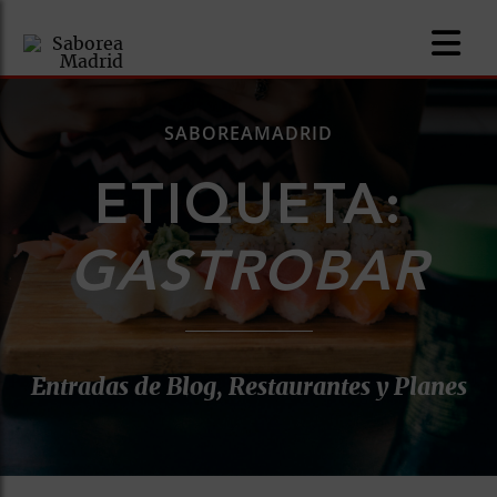
SABOREAMADRID
ETIQUETA:
nomía
GASTROBAR
omía
os
Entradas de Blog, Restaurantes y Planes
ueserías
as
pios
s