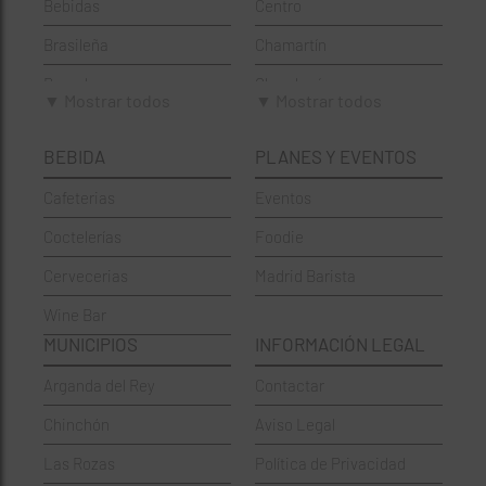
Bebidas
Centro
Brasileña
Chamartín
Brunch
Chamberí
▼ Mostrar todos
▼ Mostrar todos
Cafeterías
Ciudad Lineal
BEBIDA
PLANES Y EVENTOS
Cervecerías
Fuencarral-El Pardo
Cafeterias
Eventos
Chinos
Hortaleza
Coctelerías
Foodie
Coctelerías
La Latina
Cervecerias
Madrid Barista
Española
Moncloa-Aravaca
Wine Bar
Francesa
Moratalaz
MUNICIPIOS
INFORMACIÓN LEGAL
Griegos
Puente de Vallecas
Arganda del Rey
Contactar
Hamburgueserías
Retiro
Chinchón
Aviso Legal
Italianos
Salamanca
Las Rozas
Política de Privacidad
Mexicanos
San Blas-Canillejas