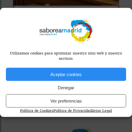
RESTAURANTE
PURA VIDA
Utilizamos cookies para optimizar nuestro sitio web y nuestro
La propuesta se articula en
servicio.
torno a una cocina
mediterránea pensada para el
Aceptar cookies
tapeo y el disfrute...
Denegar
WhatsApp
Facebook
X
Email
Ver preferencias
Política de Cookies
Política de Privacidad
Aviso Legal