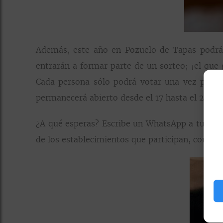
Además, este año en Pozuelo de Tapas podr
entrarán a formar parte de un sorteo; ¡el que 
Cada persona sólo podrá votar una vez por co
permanecerá abierto desde el 17 hasta el 26 de
¿A qué esperas? Escribe un WhatsApp a tus ami
de los establecimientos que participan, con un