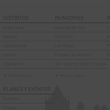
DISTRITOS
MUNICIPIOS
I
Arganzuela
Arganda del Rey
C
Barajas
Chinchón
A
Carabanchel
Las Rozas
P
Centro
Pozuelo de Alarcón
P
Chamartín
San Lorenzo de El Escorial
Chamberí
Torrejón de Ardoz
▼ Mostrar todos
▼ Mostrar todos
Ciudad Lineal
Villaviciosa de Odón
PLANES Y EVENTOS
Fuencarral-El Pardo
Eventos
Hortaleza
Foodie
La Latina