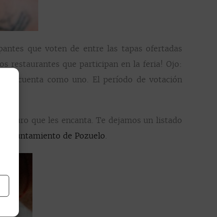
pantes que voten de entre las tapas ofertadas
s restaurantes que participan en la feria! Ojo:
án en cuenta como uno. El período de votación
 seguro que les encanta. Te dejamos un listado
l Ayuntamiento de Pozuelo
.