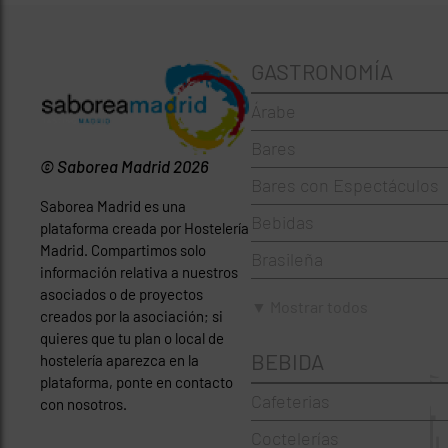
GASTRONOMÍA
Árabe
Bares
© Saborea Madrid 2026
Bares con Espectáculos
Saborea Madrid es una
Bebidas
plataforma creada por Hostelería
Madrid. Compartimos solo
Brasileña
información relativa a nuestros
asociados o de proyectos
Brunch
▼ Mostrar todos
creados por la asociación; si
Cafeterías
quieres que tu plan o local de
BEBIDA
hostelería aparezca en la
Cervecerías
plataforma, ponte en contacto
Cafeterias
con nosotros.
Chinos
Coctelerías
Coctelerías