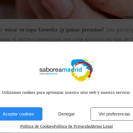
ás
votar tu tapa favorita ¡y ganar premios!
Los partici
gane el sorteo conseguirá una cena gratuita en uno de lo
rreo electrónico y, si se envían más votos, se tendr
 noviembre, lo que dura el evento.
gos o envíales un audio para proponerles este plan que
a foto de sus tapas para que vayas abriendo boca:
web de
Utilizamos cookies para optimizar nuestro sitio web y nuestro servicio.
Aceptar cookies
Denegar
Ver preferencias
Política de Cookies
Política de Privacidad
Aviso Legal