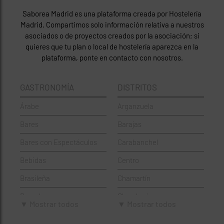
Saborea Madrid es una plataforma creada por Hostelería
Madrid. Compartimos solo información relativa a nuestros
asociados o de proyectos creados por la asociación; si
quieres que tu plan o local de hostelería aparezca en la
plataforma, ponte en contacto con nosotros.
GASTRONOMÍA
DISTRITOS
Árabe
Arganzuela
Bares
Barajas
Bares con Espectáculos
Carabanchel
Bebidas
Centro
Brasileña
Chamartín
Brunch
Chamberí
▼ Mostrar todos
▼ Mostrar todos
Cafeterías
Ciudad Lineal