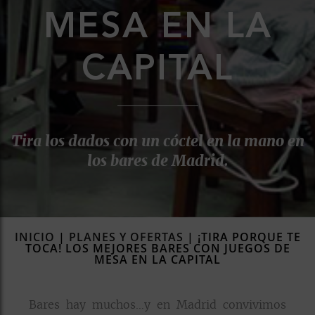
MESA EN LA
CAPITAL
Tira los dados con un cóctel en la mano en
los bares de Madrid.
INICIO
|
PLANES Y OFERTAS
|
¡TIRA PORQUE TE
TOCA! LOS MEJORES BARES CON JUEGOS DE
MESA EN LA CAPITAL
Bares hay muchos…y en Madrid convivimos