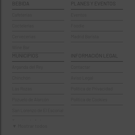
BEBIDA
PLANES Y EVENTOS
Cervecerías
Fuencarral-El Pardo
Cafeterias
Eventos
Chinos
Hortaleza
Coctelerías
Foodie
Coctelerías
La Latina
Cervecerias
Madrid Barista
Española
Moncloa-Aravaca
Wine Bar
Francesa
Moratalaz
MUNICIPIOS
INFORMACIÓN LEGAL
Griegos
Puente de Vallecas
Arganda del Rey
Contactar
Hamburgueserías
Retiro
Chinchón
Aviso Legal
Italianos
Salamanca
Las Rozas
Política de Privacidad
Mexicanos
San Blas-Canillejas
Pozuelo de Alarcón
Política de Cookies
Pastelerías
Tetuán
San Lorenzo de El Escorial
Peruano
Usera
Torrejón de Ardoz
Pizzerías
Vicálvaro
▼ Mostrar todos
Villaviciosa de Odón
Sushi
Villa de Vallecas