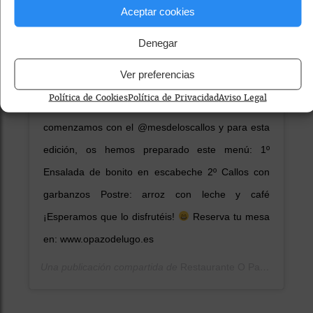
Aceptar cookies
Denegar
Ver preferencias
Ha llegado noviembre, un mes en el que los platos
Política de Cookies
Política de Privacidad
Aviso Legal
de cuchara no vienen naaaaada mal
Por eso
comenzamos con el @mesdeloscallos y para esta
edición, os hemos preparado este menú: 1º
Ensalada de bonito en escabeche 2º Callos con
garbanzos Postre: arroz con leche y café
¡Esperamos que lo disfrutéis!
Reserva tu mesa
en: www.opazodelugo.es
Una publicación compartida de
Restaurante O Pazo de Lugo