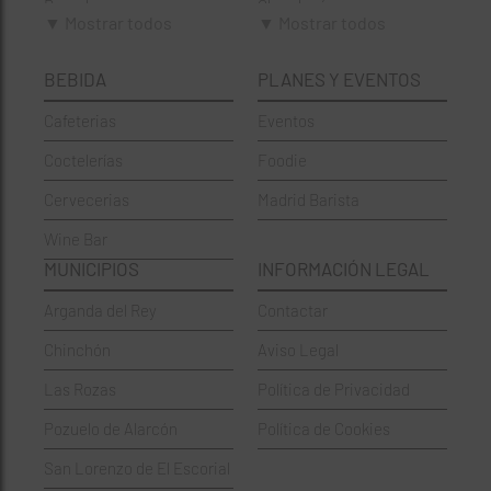
Brunch
Chamberí
▼ Mostrar todos
▼ Mostrar todos
Cafeterías
Ciudad Lineal
BEBIDA
PLANES Y EVENTOS
Cervecerías
Fuencarral-El Pardo
Cafeterias
Eventos
Chinos
Hortaleza
Coctelerías
Foodie
Coctelerías
La Latina
Cervecerias
Madrid Barista
Española
Moncloa-Aravaca
Wine Bar
Francesa
Moratalaz
MUNICIPIOS
INFORMACIÓN LEGAL
Griegos
Puente de Vallecas
Arganda del Rey
Contactar
Hamburgueserías
Retiro
Chinchón
Aviso Legal
Italianos
Salamanca
Las Rozas
Política de Privacidad
Mexicanos
San Blas-Canillejas
Pozuelo de Alarcón
Política de Cookies
Pastelerías
Tetuán
San Lorenzo de El Escorial
Peruano
Usera