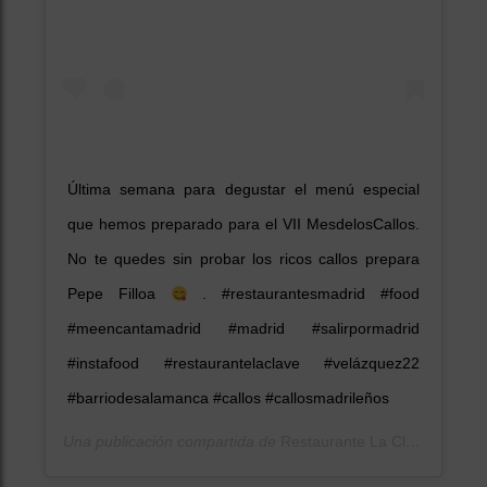
Última semana para degustar el menú especial
que hemos preparado para el VII MesdelosCallos.
No te quedes sin probar los ricos callos prepara
Pepe Filloa
. #restaurantesmadrid #food
#meencantamadrid #madrid #salirpormadrid
#instafood #restaurantelaclave #velázquez22
#barriodesalamanca #callos #callosmadrileños
Una publicación compartida de
Restaurante La Clave
(@restl