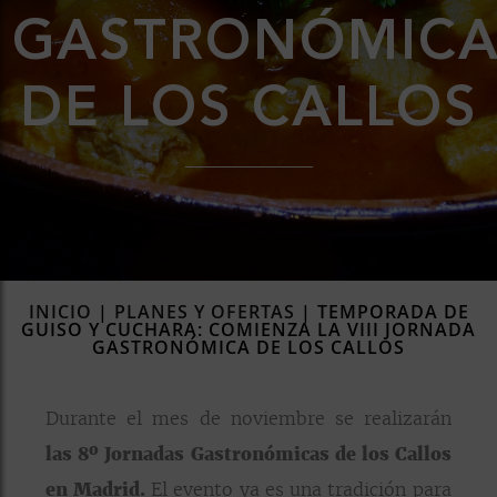
GASTRONÓMIC
rías
s
to
DE LOS CALLOS
a
ías
ías
as
os
a
INICIO
|
PLANES Y OFERTAS
|
TEMPORADA DE
GUISO Y CUCHARA: COMIENZA LA VIII JORNADA
GASTRONÓMICA DE LOS CALLOS
a
Durante el mes de noviembre se realizarán
las 8º Jornadas Gastronómicas de los Callos
en Madrid.
El evento ya es una tradición para