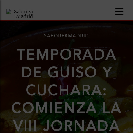
SABOREAMADRID
TEMPORADA
nomía
DE GUISO Y
omía
CUCHARA:
os
ueserías
COMIENZA LA
as
VIII JORNADA
pios
s