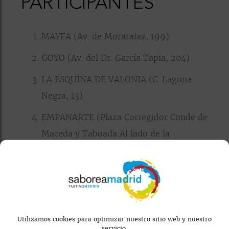
PARTICIPANTES
MAYFA (Av. de Moratalaz, 199)
GOYO (Av. del Dr. García Tapia, 204)
LA ESQUINA DE VALONIA (C. Laguna
Negra, 13)
EMPANARTE (Plaza Corregidor Conde de
Maceda y Taboada Al lado de la
farmacia)
Puedes consultar todas las tapas en
este
enlace
.
Utilizamos cookies para optimizar nuestro sitio web y nuestro
servicio.