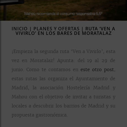
rías
s
to
a
INICIO
|
PLANES Y OFERTAS
|
RUTA ‘VEN A
VIVIRLO’ EN LOS BARES DE MORATALAZ
rías
¡Empieza la segunda ruta ‘Ven a Vivirlo’, esta
ías
ías
vez en Moratalaz! Apunta: del 19 al 29 de
nos
junio. Como te contamos en
este otro post
,
estas rutas las organiza el Ayuntamiento de
a
Madrid, la asociación Hostelería Madrid y
Mahou con el objetivo de invitar a turistas y
locales a descubrir los barrios de Madrid y su
a
propuesta gastronómica.