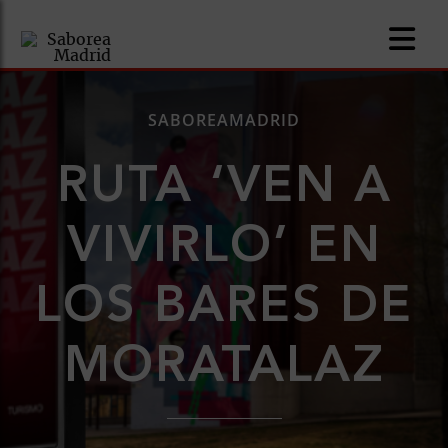
SABOREAMADRID
RUTA ‘VEN A
nomía
VIVIRLO’ EN
omía
LOS BARES DE
os
ueserías
MORATALAZ
as
pios
s