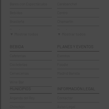
Bares con Espectáculos
Carabanchel
Bebidas
Centro
Brasileña
Chamartín
Brunch
Chamberí
▼ Mostrar todos
▼ Mostrar todos
Cafeterías
Ciudad Lineal
BEBIDA
PLANES Y EVENTOS
Cervecerías
Fuencarral-El Pardo
Cafeterias
Eventos
Chinos
Hortaleza
Coctelerías
Foodie
Coctelerías
La Latina
Cervecerias
Madrid Barista
Española
Moncloa-Aravaca
Wine Bar
Francesa
Moratalaz
MUNICIPIOS
INFORMACIÓN LEGAL
Griegos
Puente de Vallecas
Arganda del Rey
Contactar
Hamburgueserías
Retiro
Chinchón
Aviso Legal
Italianos
Salamanca