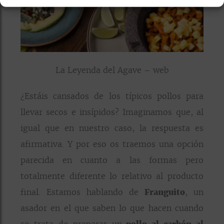
La Leyenda del Agave – web
¿Estáis cansados de los típicos pollos para
llevar secos e insípidos? Imaginamos que, al
igual que en nuestro caso, la respuesta es
afirmativa. Y por eso os traemos una opción
parecida en cuanto a las formas pero
totalmente diferente lo relativo al producto
final. Estamos hablando de
Franguito
, un
asador en el que saben lo que hacen cuando