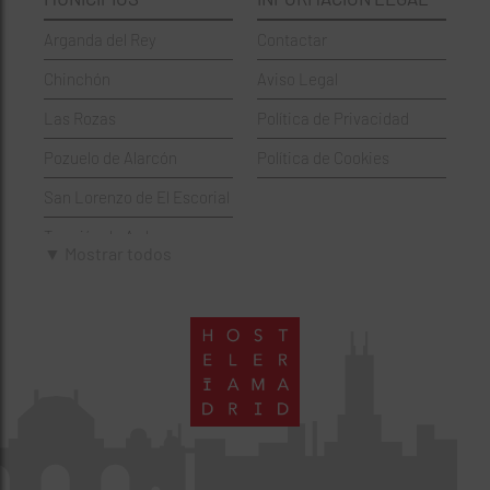
Griegos
Puente de Vallecas
Arganda del Rey
Contactar
Hamburgueserías
Retiro
Chinchón
Aviso Legal
Italianos
Salamanca
Las Rozas
Política de Privacidad
Mexicanos
San Blas-Canillejas
Pozuelo de Alarcón
Política de Cookies
Pastelerías
Tetuán
San Lorenzo de El Escorial
Peruano
Usera
Torrejón de Ardoz
Pizzerías
Vicálvaro
▼ Mostrar todos
Villaviciosa de Odón
Sushi
Villa de Vallecas
Wine Bar
Villaverde