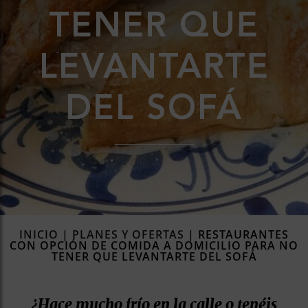
TENER QUE
rías
s
to
LEVANTARTE
a
rías
DEL SOFÁ
ías
ías
nos
a
INICIO
|
PLANES Y OFERTAS
|
RESTAURANTES
CON OPCIÓN DE COMIDA A DOMICILIO PARA NO
TENER QUE LEVANTARTE DEL SOFÁ
a
¿Hace mucho frío en la calle o tenéis