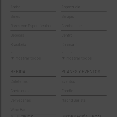
Árabe
Arganzuela
Bares
Barajas
Bares con Espectáculos
Carabanchel
Bebidas
Centro
Brasileña
Chamartín
Brunch
Chamberí
▼ Mostrar todos
▼ Mostrar todos
Cafeterías
Ciudad Lineal
BEBIDA
PLANES Y EVENTOS
Cervecerías
Fuencarral-El Pardo
Cafeterias
Eventos
Chinos
Hortaleza
Coctelerías
Foodie
Coctelerías
La Latina
Cervecerias
Madrid Barista
Española
Moncloa-Aravaca
Wine Bar
Francesa
Moratalaz
MUNICIPIOS
INFORMACIÓN LEGAL