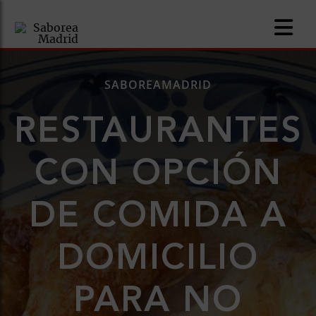
SABOREAMADRID
RESTAURANTES
nomía
CON OPCIÓN
omía
DE COMIDA A
os
ueserías
DOMICILIO
as
PARA NO
pios
s