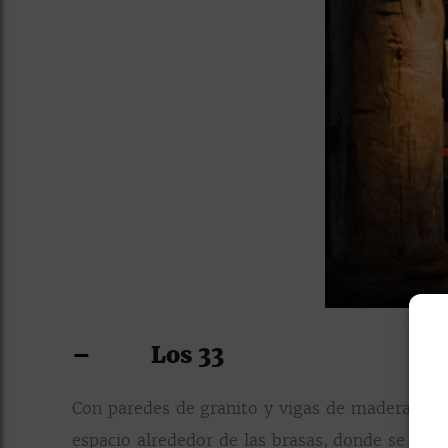
–
Los 33
Con paredes de granito y vigas de madera, el 
espacio alrededor de las brasas, donde se com