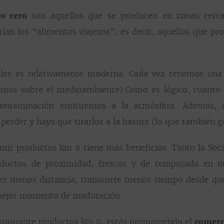
o cero
son aquellos que se producen en zonas cerc
ían los “alimentos viajeros”, es decir, aquellos que p
ales es relativamente moderna. Cada vez tenemos una 
emos sobre el medioambiente).Como es lógico, cuanto
ontaminación emitiremos a la atmósfera. Además, 
 perder y haya que tirarlos a la basura (lo que también 
mir productos km 0 tiene más beneficios. Tanto la So
oductos de proximidad, frescos y de temporada en n
rrer menos distancia, transcurre menos tiempo desde qu
u mejor momento de maduración.
estaurante productos km 0, estás promoviendo el
comerc