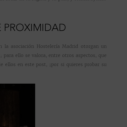
E PROXIMIDAD
n la asociación Hostelería Madrid otorgan un
para ello se valora, entre otros aspectos, que
 ellos en este post, ¡por si quieres probar su