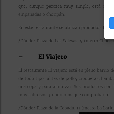
que, aunque parezca muy simple, está enam
empanadas o choripán.
En este restaurante se utilizan productos local
¿Dónde? Plaza de Las Salesas, 9 (metro Chueca 
–
El Viajero
El restaurante El Viajero está en pleno barrio 
de todo tipo: alitas de pollo, croquetas, hamb
una copa y para almorzar. Sus productos son 
muy sabrosos, ¡tendremos que comprobarlo!
¿Dónde? Plaza de la Cebada, 11 (metro La Latin