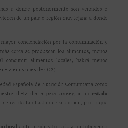
anas a donde posteriormente son vendidos o
rovienen de un país o región muy lejana a donde
mayor concienciación por la contaminación y
 más cerca se produzcan los alimentos, menos
al consumir alimentos locales, habrá menos
genera emisiones de CO2).
ciedad Española de Nutrición Comunitaria como
uestra dieta diaria para conseguir un
estado
e se recolectan hasta que se comen, por lo que
io local
en tu región y tu país, y contribuyendo