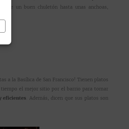
desde un buen chuletón hasta unas anchoas,
as a la Basílica de San Francisco! Tienen platos
 tiempo el mejor sitio por el barrio para tomar
y eficientes
. Además, dicen que sus platos son