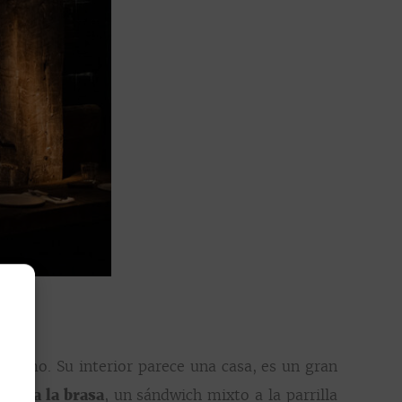
mismo. Su interior parece una casa, es un gran
ich a la brasa
, un sándwich mixto a la parrilla