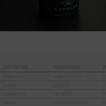
DISTRITOS
MUNICIPIOS
I
Arganzuela
Arganda del Rey
C
Barajas
Chinchón
A
Carabanchel
Las Rozas
P
Centro
Pozuelo de Alarcón
P