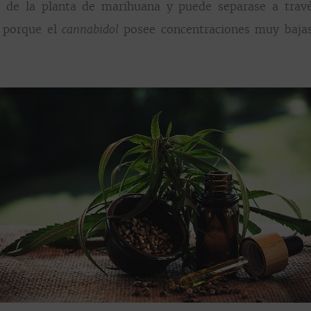
de la planta de marihuana y puede separase a través
e porque el
posee concentraciones muy baja
cannabidol