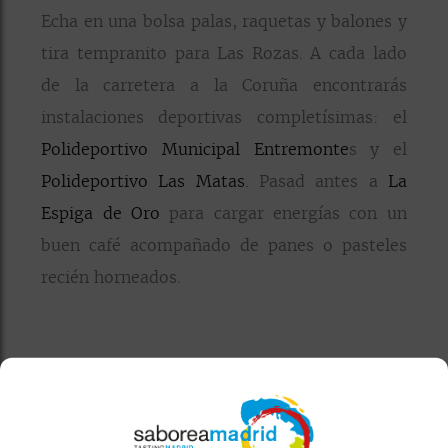
Echa en una bolsa palas, raquetas y balones y
tira tempranito para Las Rozas. A cada lado
de la carretera a la Coruña encontrarás
instalaciones deportivas completísimas: el
Polideportivo Municipal Entremonte
s y el
Polideportivo Las Matas
. Pasad antes a
La
Espiga de Oro
para cargar energías con un
buen café acompañado de panes o pasteles
recién horneados.
Después de chutar y pelotear aprovechad el
tope de endorfinas para haceros un recorrido
por la
Dehesa de Navalcarbón
, además de