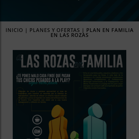
rías
s
to
a
INICIO
|
PLANES Y OFERTAS
|
PLAN EN FAMILIA
EN LAS ROZAS
rías
ías
ías
nos
a
a