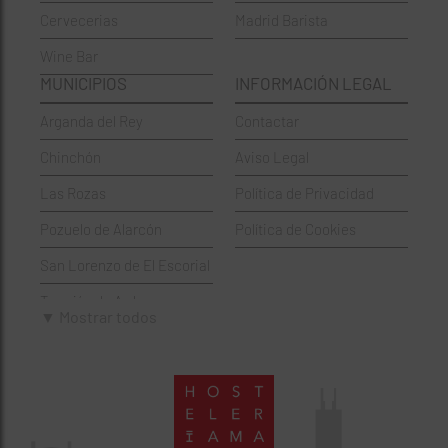
Cervecerias
Madrid Barista
Española
Moncloa-Aravaca
Wine Bar
Francesa
Moratalaz
MUNICIPIOS
INFORMACIÓN LEGAL
Griegos
Puente de Vallecas
Arganda del Rey
Contactar
Hamburgueserías
Retiro
Chinchón
Aviso Legal
Italianos
Salamanca
Las Rozas
Política de Privacidad
Mexicanos
San Blas-Canillejas
Pozuelo de Alarcón
Política de Cookies
Pastelerías
Tetuán
San Lorenzo de El Escorial
Peruano
Usera
Torrejón de Ardoz
Pizzerías
Vicálvaro
▼ Mostrar todos
Villaviciosa de Odón
Sushi
Villa de Vallecas
Wine Bar
Villaverde