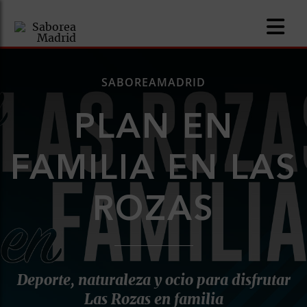
SABOREAMADRID
PLAN EN
nomía
FAMILIA EN LAS
omía
ROZAS
os
ueserías
as
Deporte, naturaleza y ocio para disfrutar
pios
Las Rozas en familia
s