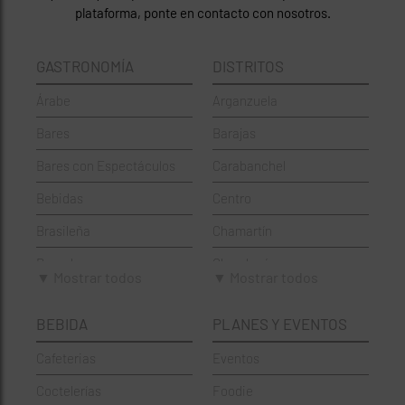
plataforma, ponte en contacto con nosotros.
GASTRONOMÍA
DISTRITOS
Árabe
Arganzuela
Bares
Barajas
Bares con Espectáculos
Carabanchel
Bebidas
Centro
Brasileña
Chamartín
Brunch
Chamberí
▼ Mostrar todos
▼ Mostrar todos
Cafeterías
Ciudad Lineal
BEBIDA
PLANES Y EVENTOS
Cervecerías
Fuencarral-El Pardo
Cafeterias
Eventos
Chinos
Hortaleza
Coctelerías
Foodie
Coctelerías
La Latina