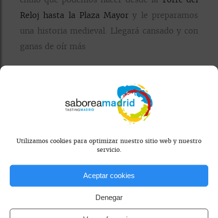
Reloj hasta la Plaza Mayor
y le preparamos
una historia medieval. Llegará cansado y con
ganas de oír más
(H) Hombre, para comer en la Plaza Mayor
tenemos buena variedad.
La Sastrería
,
La
Casa del Pregonero
,
La Balconada
,
El
Comendador
,
Fuentearriba
y
El Mesón de la
Virreina
Utilizamos cookies para optimizar nuestro sitio web y nuestro
servicio.
(M) Genial. Además, le contamos que para
los niños que comen bien hay una sorpresa y
Aceptar cookies
al terminar nos montamos en el tren
Denegar
turístico que recorre los principales puntos