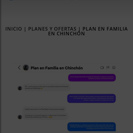
rías
s
to
a
INICIO
|
PLANES Y OFERTAS
|
PLAN EN FAMILIA
EN CHINCHÓN
rías
ías
ías
nos
a
a