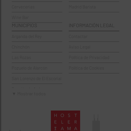
Cervecerias
Madrid Barista
Española
Moncloa-Aravaca
Wine Bar
Francesa
Moratalaz
MUNICIPIOS
INFORMACIÓN LEGAL
Griegos
Puente de Vallecas
Arganda del Rey
Contactar
Hamburgueserías
Retiro
Chinchón
Aviso Legal
Italianos
Salamanca
Las Rozas
Política de Privacidad
Mexicanos
San Blas-Canillejas
Pozuelo de Alarcón
Política de Cookies
Pastelerías
Tetuán
San Lorenzo de El Escorial
Peruano
Usera
Torrejón de Ardoz
Pizzerías
Vicálvaro
▼ Mostrar todos
Villaviciosa de Odón
Sushi
Villa de Vallecas
Wine Bar
Villaverde