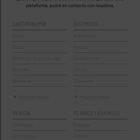
plataforma, ponte en contacto con nosotros.
GASTRONOMÍA
DISTRITOS
Árabe
Arganzuela
Bares
Barajas
Bares con Espectáculos
Carabanchel
Bebidas
Centro
Brasileña
Chamartín
Brunch
Chamberí
▼ Mostrar todos
▼ Mostrar todos
Cafeterías
Ciudad Lineal
BEBIDA
PLANES Y EVENTOS
Cervecerías
Fuencarral-El Pardo
Cafeterias
Eventos
Chinos
Hortaleza
Coctelerías
Foodie
Coctelerías
La Latina