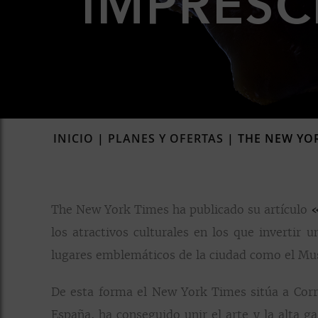
IMPRESC
INICIO
|
PLANES Y OFERTAS
|
THE NEW YOR
The New York Times ha publicado su artículo
«
los atractivos culturales en los que invertir
lugares emblemáticos de la ciudad como el Muse
De esta forma el New York Times sitúa a Corra
España, ha conseguido unir el arte y la alta 