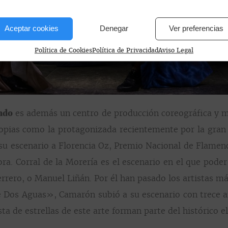
Aceptar cookies
Denegar
Ver preferencias
Política de Cookies
Política de Privacidad
Aviso Legal
ndo
es además un centro de producción coreográfica y mu
ropias como la protagonizada recientemente por la gran 
 su escenario a Florencia Oz, Premio Nacional de Flame
. Corral de la Morería es el escenario en el que poder 
rrero, o Manuel Liñán. Por él han pasado los artistas má
 Dos Aguas», Camarón subió a su escenario con trece añ
ta de estrellas de este arte forman parte del histórico 