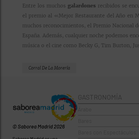
Entre los muchos
galardones
recibidos se en
el premio al «Mejor Restaurante del Año en Mad
muchos reconocimientos, el Premio Nacional de
España. Además, cualquier noche podemos encont
música o el cine como Becky G, Tim Burton, Just
Corral De La Morería
GASTRONOMÍA
Árabe
Bares
© Saborea Madrid 2026
Bares con Espectáculos
Saborea Madrid es una