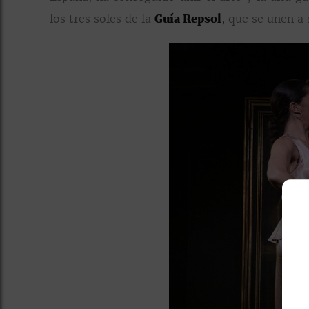
los tres soles de la
Guía Repsol
,
que se unen a