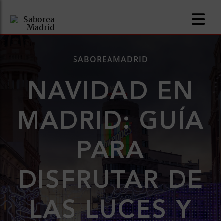
SABOREAMADRID
NAVIDAD EN
nomía
MADRID: GUÍA
omía
PARA
os
ueserías
DISFRUTAR DE
as
LAS LUCES Y
pios
s