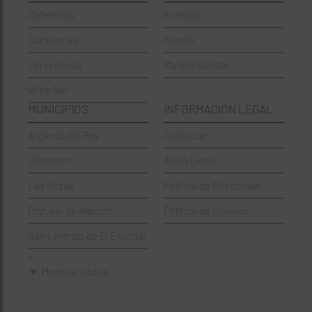
Cafeterias
Eventos
Chinos
Hortaleza
Coctelerías
Foodie
Coctelerías
La Latina
Cervecerias
Madrid Barista
Española
Moncloa-Aravaca
Wine Bar
Francesa
Moratalaz
MUNICIPIOS
INFORMACIÓN LEGAL
Griegos
Puente de Vallecas
Arganda del Rey
Contactar
Hamburgueserías
Retiro
Chinchón
Aviso Legal
Italianos
Salamanca
Las Rozas
Política de Privacidad
Mexicanos
San Blas-Canillejas
Pozuelo de Alarcón
Política de Cookies
Pastelerías
Tetuán
San Lorenzo de El Escorial
Peruano
Usera
Torrejón de Ardoz
Pizzerías
Vicálvaro
▼ Mostrar todos
Villaviciosa de Odón
Sushi
Villa de Vallecas