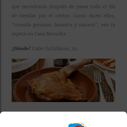
que necesitarás después de pasar todo el día
de tiendas por el centro. Como dicen ellos,
“comida genuina, honesta y sincera”, eso te
espera en Casa Revuelta.
¿Dónde?
Calle Cuchilleros, 10.
3.
ASADOR REAL