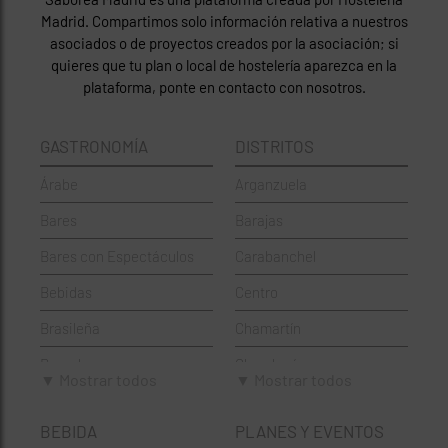
Madrid. Compartimos solo información relativa a nuestros
asociados o de proyectos creados por la asociación; si
quieres que tu plan o local de hostelería aparezca en la
plataforma, ponte en contacto con nosotros.
GASTRONOMÍA
DISTRITOS
Árabe
Arganzuela
Bares
Barajas
Bares con Espectáculos
Carabanchel
Bebidas
Centro
Brasileña
Chamartín
Brunch
Chamberí
▼ Mostrar todos
▼ Mostrar todos
Cafeterías
Ciudad Lineal
BEBIDA
PLANES Y EVENTOS
Cervecerías
Fuencarral-El Pardo