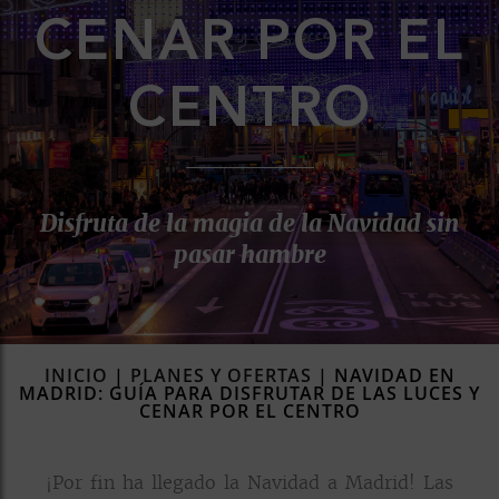
CENAR POR EL
rías
s
to
CENTRO
a
rías
ías
Disfruta de la magia de la Navidad sin
ías
pasar hambre
nos
a
INICIO
|
PLANES Y OFERTAS
|
NAVIDAD EN
MADRID: GUÍA PARA DISFRUTAR DE LAS LUCES Y
CENAR POR EL CENTRO
a
¡Por fin ha llegado la Navidad a Madrid! Las