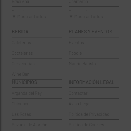
Brasileña
Chamartín
Brunch
Chamberí
▼ Mostrar todos
▼ Mostrar todos
Cafeterías
Ciudad Lineal
BEBIDA
PLANES Y EVENTOS
Cervecerías
Fuencarral-El Pardo
Cafeterias
Eventos
Chinos
Hortaleza
Coctelerías
Foodie
Coctelerías
La Latina
Cervecerias
Madrid Barista
Española
Moncloa-Aravaca
Wine Bar
Francesa
Moratalaz
MUNICIPIOS
INFORMACIÓN LEGAL
Griegos
Puente de Vallecas
Arganda del Rey
Contactar
Hamburgueserías
Retiro
Chinchón
Aviso Legal
Italianos
Salamanca
Las Rozas
Política de Privacidad
Mexicanos
San Blas-Canillejas
Pozuelo de Alarcón
Política de Cookies
Pastelerías
Tetuán