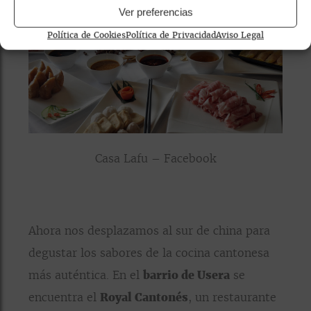
Ver preferencias
Política de Cookies
Política de Privacidad
Aviso Legal
Casa Lafu – Facebook
Ahora nos desplazamos al sur de china para
degustar los sabores de la cocina cantonesa
más auténtica. En el
barrio de Usera
se
encuentra el
Royal Cantonés
, un restaurante