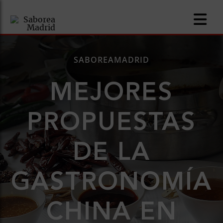
SABOREAMADRID
MEJORES
nomía
PROPUESTAS
omía
DE LA
os
ueserías
GASTRONOMÍA
as
CHINA EN
pios
s