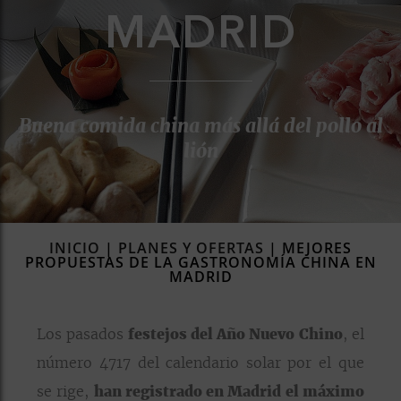
MADRID
rías
s
to
a
rías
Buena comida china más allá del pollo al
lión
ías
ías
nos
INICIO
|
PLANES Y OFERTAS
|
MEJORES
a
PROPUESTAS DE LA GASTRONOMÍA CHINA EN
MADRID
Los pasados
festejos del Año Nuevo Chino
, el
a
número 4717 del calendario solar por el que
se rige,
han registrado en Madrid el máximo