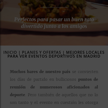
rías
s
Perfectos para pasar un buen rato
to
a
divertido junto a los amigos
rías
ías
ías
INICIO
|
PLANES Y OFERTAS
|
MEJORES LOCALES
nos
PARA VER EVENTOS DEPORTIVOS EN MADRID
a
Muchos bares de nuestro país
se convierten
los días de partido en bulliciosos
puntos de
reunión de numerosos aficionados al
a
deporte
. Pero también de aquellos que no lo
son tanto y el evento en cuestión les otorga