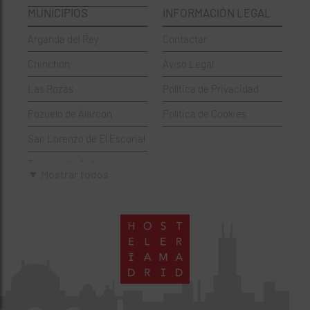
MUNICIPIOS
INFORMACIÓN LEGAL
Griegos
Puente de Vallecas
Arganda del Rey
Contactar
Hamburgueserías
Retiro
Chinchón
Aviso Legal
Italianos
Salamanca
Las Rozas
Política de Privacidad
Mexicanos
San Blas-Canillejas
Pozuelo de Alarcón
Política de Cookies
Pastelerías
Tetuán
San Lorenzo de El Escorial
Peruano
Usera
Torrejón de Ardoz
Pizzerías
Vicálvaro
▼ Mostrar todos
Villaviciosa de Odón
Sushi
Villa de Vallecas
Wine Bar
Villaverde