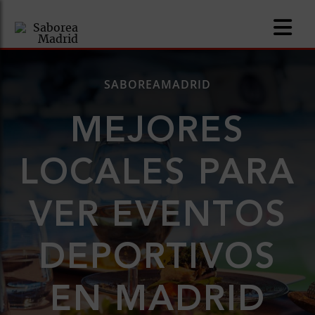
SABOREAMADRID
MEJORES
nomía
LOCALES PARA
omía
VER EVENTOS
os
ueserías
DEPORTIVOS
as
EN MADRID
pios
s