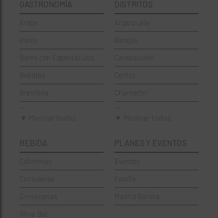
GASTRONOMÍA
DISTRITOS
Árabe
Arganzuela
Bares
Barajas
Bares con Espectáculos
Carabanchel
Bebidas
Centro
Brasileña
Chamartín
Brunch
Chamberí
▼ Mostrar todos
▼ Mostrar todos
Cafeterías
Ciudad Lineal
BEBIDA
PLANES Y EVENTOS
Cervecerías
Fuencarral-El Pardo
Cafeterias
Eventos
Chinos
Hortaleza
Coctelerías
Foodie
Coctelerías
La Latina
Cervecerias
Madrid Barista
Española
Moncloa-Aravaca
Wine Bar
Francesa
Moratalaz