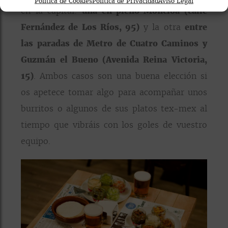
Política de Cookies
Política de Privacidad
Aviso Legal
en la capital:
una en pleno Moncloa (calle
Fernández de Los Ríos, 95)
y la otra
entre
las paradas de Metro de Cuatro Caminos y
Guzmán el Bueno (Avenida Reina Victoria,
15)
. Ambos casos son una buena elección si
os apetece tomar algo para acompañar unos
burritos o algunos de sus platos tex-mex al
tiempo que vibráis con los goles de vuestro
equipo.