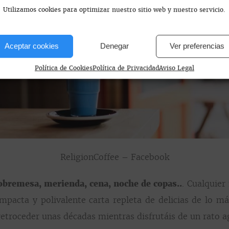
Utilizamos cookies para optimizar nuestro sitio web y nuestro servicio.
Aceptar cookies
Denegar
Ver preferencias
Política de Cookies
Política de Privacidad
Aviso Legal
ReligionCoffee – Facebook
obremesa, merienda, cena, noche de copas..
. Cualquier
ompacta y polivalente carta repleta de delicias de lo m
etroceder unas décadas mientras disfrutáis de un rato a