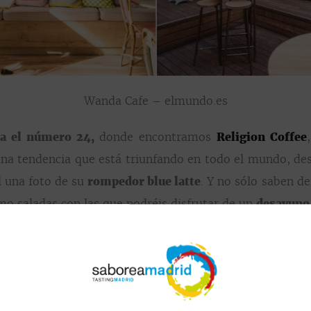
Wanda Cafe – elmundo.es
a el número 24,
donde encontramos
Religion Coffee
, una tendencia que está triunfando en todo el mundo, d
 una foto de su
rompedor blue latte
. Y no sólo saben de
mo saladas con las que podréis disfrutar de un
desayuno,