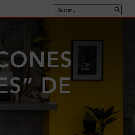
NCONES
ES” DE