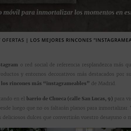
 móvil para inmortalizar los momentos en es
Y OFERTAS
|
LOS MEJORES RINCONES “INSTAGRAME
stagram
o red social de referencia resplandezca más qu
oductos y entornos decorativos más destacados por su 
s
los rincones más “instagrameables”
de Madrid.
rando en el
barrio de Chueca (calle San Lucas, 9)
para vi
Desde luego que no os faltarán planos para inmortalizar.
os deliciosos dulces que convertirán vuestro desayuno o m