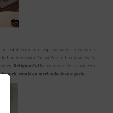
, un establecimiento especializado en cafés de
esde Londres hasta Nueva York o Los Ángeles. Si
 cafés:
Religion Coffee
es un precioso local con
 brunch, comida o merienda de categoría.