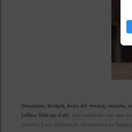
Desayuno, brunch, hora del vermú, comida, s
Lolina Vintage Café
, una cafetería con una c
paredes y sus elementos decorativos os harán r