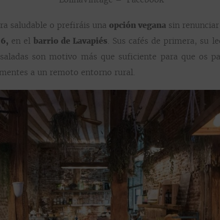
ra saludable o prefiráis una
opción vegana
sin renunciar
 6,
en el
barrio de Lavapiés
. Sus cafés de primera, su l
 saladas son motivo más que suficiente para que os pa
as mentes a un remoto entorno rural.