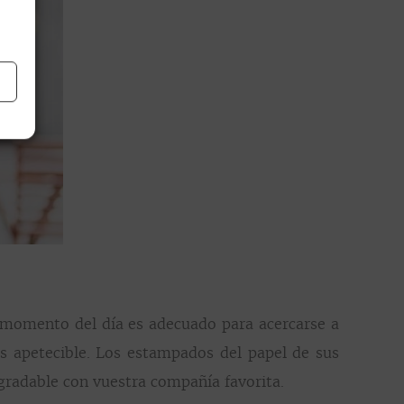
 momento del día es adecuado para acercarse a
ás apetecible. Los estampados del papel de sus
gradable con vuestra compañía favorita.