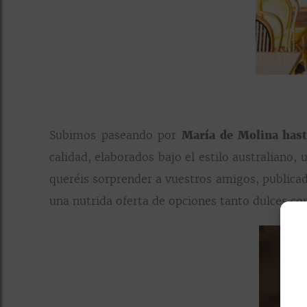
Subimos paseando por
María de Molina hast
calidad, elaborados bajo el estilo australiano
queréis sorprender a vuestros amigos, publicad
una nutrida oferta de opciones tanto dulces co