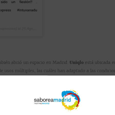
ido un fiestón!! .
express #intuxanadu
expresses) el
25 Ago, 2019 a las 7:22 PDT
mbién abrió un espacio en Madrid.
Uniqlo
está ubicada en
de usos múltiples, las cuáles han adaptado a las condicio
tro de la propia tienda a través de un kiosko en el qu
lidad Uniqlo tiene un corner de camisas sostenibles reali