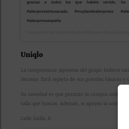
gracias a todos los que habéis venido, ha s
#aliexpressintuxanadu #muyfandealiexpress #ali
#aliexpressespaña
Una publicación compartida de
AliExpress España
(@ali
Uniqlo
La competencia japonesa del grupo Inditex ta
Serrano. Está repleta de sus prendas básicas y 
Su novedad es que permite la compra online den
talla que buscas. Además, si apoyas la sostenibi
Calle Golla, 6