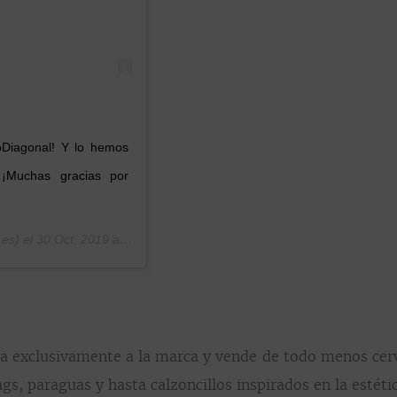
oDiagonal! Y lo hemos
 ¡Muchas gracias por
es) el
30 Oct, 2019 a las 6:38 PDT
 exclusivamente a la marca y vende de todo menos cerve
gs, paraguas y hasta calzoncillos inspirados en la estét