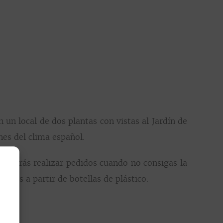
 un local de dos plantas con vistas al Jardín de
nes del clima español.
e podrás realizar pedidos cuando no consigas la
zadas a partir de botellas de plástico.