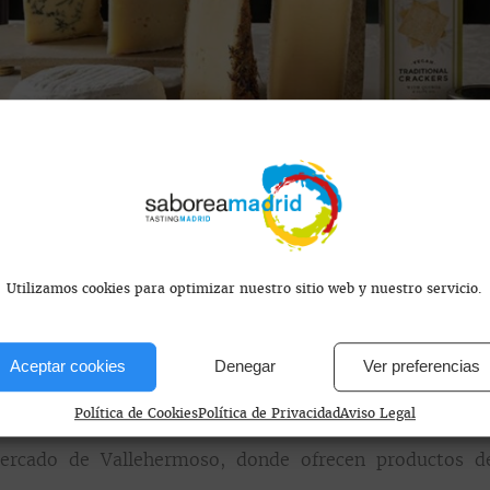
 que abanderen las buenas prácticas queseras a travé
mo, calidad de la leche, métodos de alimentación, mane
Utilizamos cookies para optimizar nuestro sitio web y nuestro servicio.
Aceptar cookies
Denegar
Ver preferencias
Política de Cookies
Política de Privacidad
Aviso Legal
tro de Madrid, los dueños de esta joya gastronómica dec
ercado de Vallehermoso, donde ofrecen productos de 