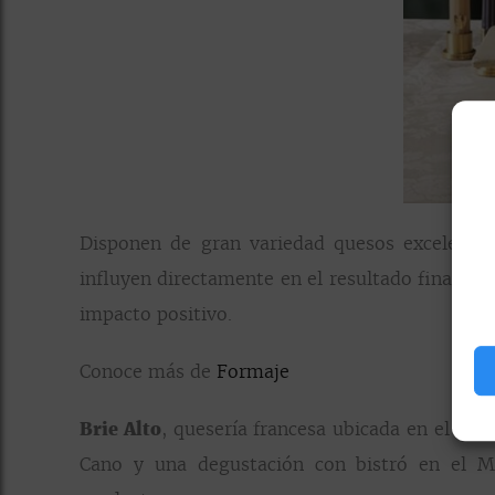
Disponen de gran variedad quesos excelentes
influyen directamente en el resultado final co
impacto positivo.
Conoce más de
Formaje
Brie Alto
, quesería francesa ubicada en el cen
Cano y una degustación con bistró en el M