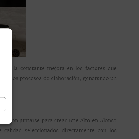
s de la constante mejora en los factores que
jo de los procesos de elaboración, generando un
idieron juntarse para crear Brie Alto en Alonso
calidad seleccionados directamente con los