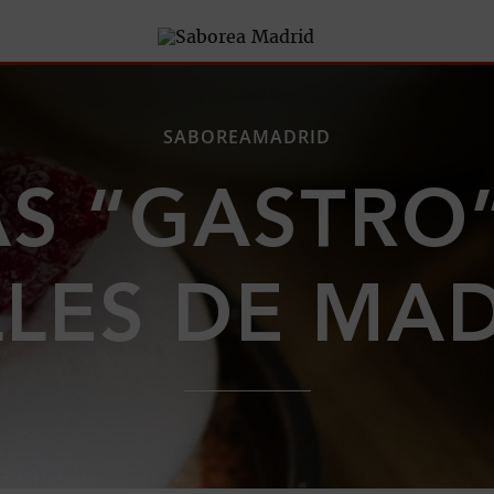
SABOREAMADRID
AS “GASTRO”
LES DE MA