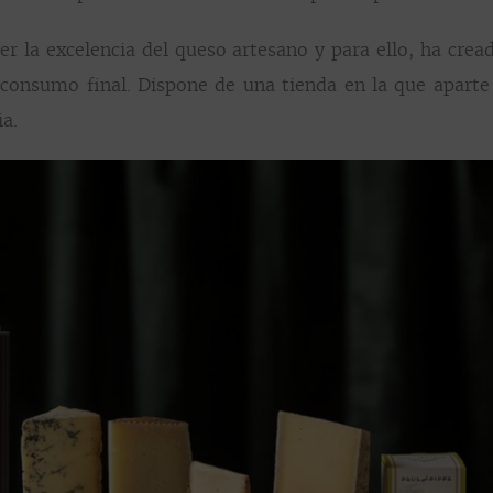
r la excelencia del queso artesano y para ello, ha crea
el consumo final. Dispone de una tienda en la que apar
ia.