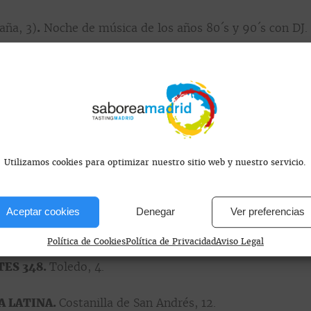
aña, 3)
.
Noche de música de los años 80´s y 90´s con DJ.
o de la Castellana, 42). Taller de joyería con la firma ar
ña, 3). Dj Session IT´s House.
paña, 3). Música a la carta.
Utilizamos cookies para optimizar nuestro sitio web y nuestro servicio.
ntará con
animaciones
a cargo de actores
–como pequeñ
entes
.
Aceptar cookies
Denegar
Ver preferencias
DEL CÍRCULO.
C/Marqués de Casa Riera, 2
Política de Cookies
Política de Privacidad
Aviso Legal
ES 348.
Toledo, 4.
A LATINA.
Costanilla de San Andrés, 12.