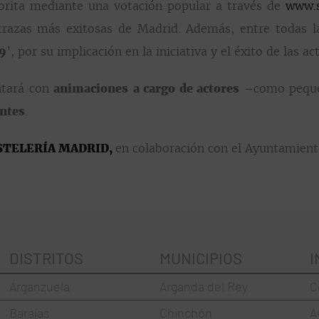
vorita mediante una votación popular a través de
www.
razas más exitosas de Madrid. Además, entre todas la
19
’, por su implicación en la iniciativa y el éxito de las a
ntará con
animaciones
a cargo de actores
–como pequeñ
entes
.
TELERÍA MADRID,
en colaboración con el Ayuntamient
DISTRITOS
MUNICIPIOS
I
Arganzuela
Arganda del Rey
C
Barajas
Chinchón
A