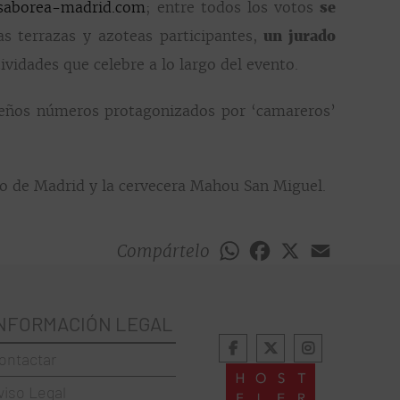
saborea-madrid.com
; entre todos los votos
se
s terrazas y azoteas participantes,
un jurado
ctividades que celebre a lo largo del evento.
os números protagonizados por ‘camareros’
o de Madrid y la cervecera Mahou San Miguel.
Compártelo
WhatsApp
Facebook
X
Email
NFORMACIÓN LEGAL
ontactar
viso Legal