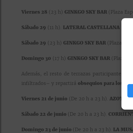
Viernes 28
(23 h)
GINKGO SKY BAR
(Plaza Esp
Sábado 29
(11 h).
LATERAL CASTELLANA
(Pase
Sábado 29
(23 h)
GINKGO SKY BAR
(Plaza Espa
Domingo 30
(17 h)
GINKGO SKY BAR
(Plaza Es
Además, el resto de terrazas participantes co
infiltrados– y repartirá
obsequios para los cli
Viernes 21 de junio
(De 20 h a 23 h).
AZOTEA 
Sábado 22 de junio
(De 20 h a 23 h).
CORRIENT
Domingo 23 de junio
(De 20 h a 23 h).
LA MUS