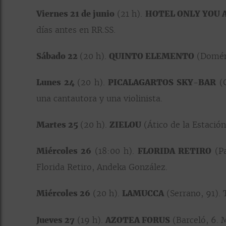
Viernes 21 de junio
(21 h).
HOTEL ONLY YOU 
días antes en RR.SS.
Sábado 22
(20 h).
QUINTO ELEMENTO
(Doménic
Lunes 24
(20 h).
PICALAGARTOS SKY-BAR
(G
una cantautora y una violinista.
Martes 25
(20 h).
ZIELOU
(Ático de la Estació
Miércoles 26
(18:00 h).
FLORIDA RETIRO
(Pa
Florida Retiro, Andeka González.
Miércoles 26
(20 h).
LAMUCCA
(Serrano, 91). 
Jueves 27
(19 h).
AZOTEA FORUS
(Barceló, 6. 