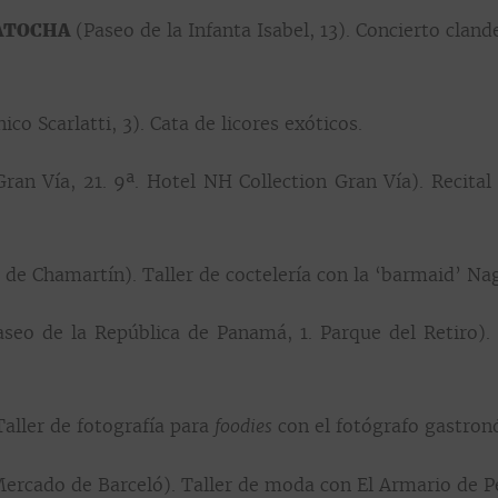
ATOCHA
(Paseo de la Infanta Isabel, 13). Concierto cland
o Scarlatti, 3). Cata de licores exóticos.
ran Vía, 21. 9ª. Hotel NH Collection Gran Vía). Recita
n de Chamartín). Taller de coctelería con la ‘barmaid’ N
seo de la República de Panamá, 1. Parque del Retiro). 
Taller de fotografía para
con el fotógrafo gastron
foodies
Mercado de Barceló). Taller de moda con El Armario de P