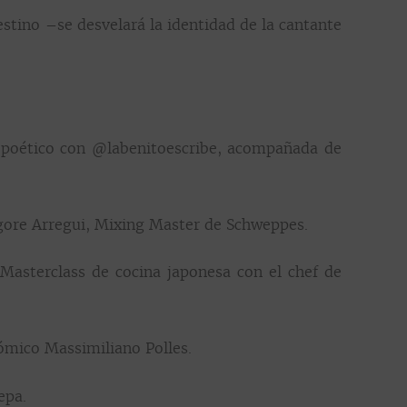
estino –se desvelará la identidad de la cantante
l poético con @labenitoescribe, acompañada de
agore Arregui, Mixing Master de Schweppes.
Masterclass de cocina japonesa con el chef de
ómico Massimiliano Polles.
epa.