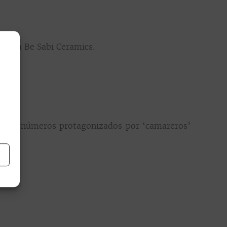
tesana Be Sabi Ceramics.
os números protagonizados por ‘camareros’