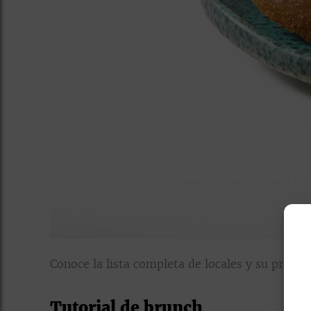
Conoce la lista completa de locales y su propue
Tutorial de brunch