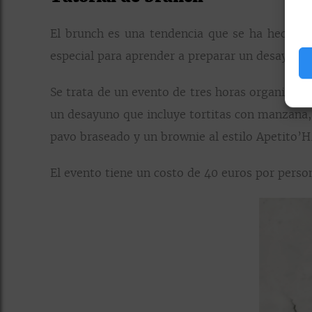
El brunch es una tendencia que se ha hecho sú
especial para aprender a preparar un desayuno
Se trata de un evento de tres horas organizado 
un desayuno que incluye tortitas con manzana,
pavo braseado y un brownie al estilo Apetito’H
El evento tiene un costo de 40 euros por person