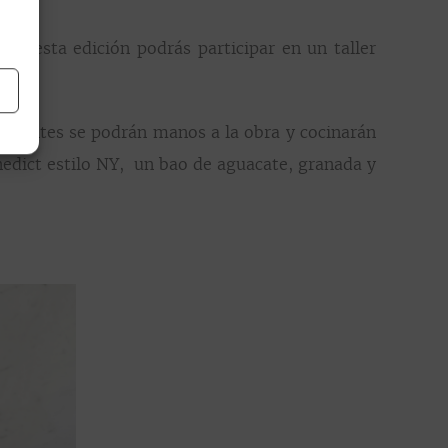
te esta edición podrás participar en un taller
sistentes se podrán manos a la obra y cocinarán
edict estilo NY, un bao de aguacate, granada y