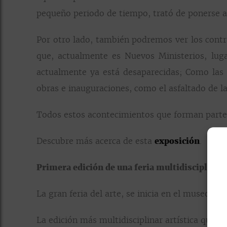
pequeño periodo de tiempo, trató de ponerse al
Por otro lado, también podremos ver los contra
que, actualmente es Nuevos Ministerios, luga
actualmente ya está desaparecidas; Como las v
obras e inauguraciones, como el asfaltado de la
Todos estos acontecimientos que forman parte 
Descubre más acerca de esta
exposición
.
Primera edición de una feria multidisciplinar
La gran feria del arte, se inicia en el museo de
La edición más multidisciplinar artística que r