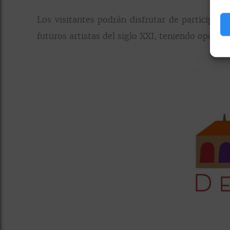
Los visitantes podrán disfrutar de participar 
futuros artistas del siglo XXI, teniendo opción