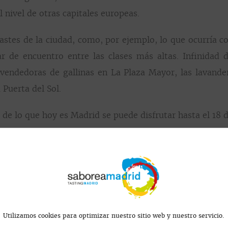
 nivel de otras capitales europeas.
stes de la ciudad, como, por ejemplo, lo que ocurría c
r de encuentro entre las clases más altas. Infinidad
endedoras de gallinas en La Plaza Mayor, las lavander
 Puerta del Sol.
de lo que hoy es Madrid se puede disfrutar hasta el 18 
l Ferrocarril, de 26 al 29 de mayo de 2022.
Utilizamos cookies para optimizar nuestro sitio web y nuestro servicio.
eunirá a veteranos y emergentes autores, pintores, fotógr