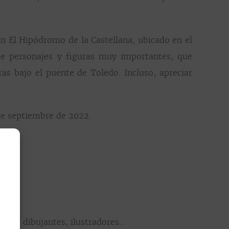
on El Hipódromo de la Castellana, ubicado en el
 de personajes y figuras muy importantes, que
as bajo el puente de Toledo. Incluso, apreciar
de septiembre de 2022.
afos, dibujantes, ilustradores…