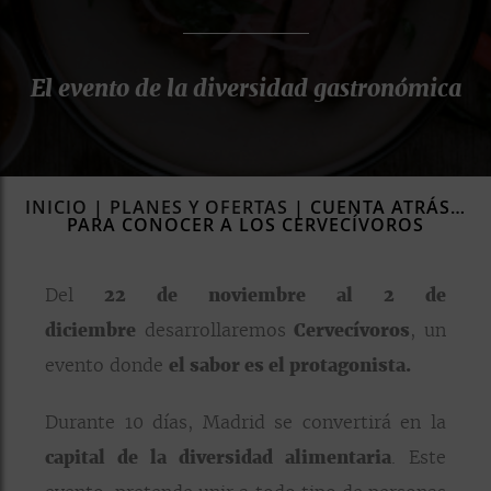
rías
s
El evento de la diversidad gastronómica
to
a
rías
ías
INICIO
|
PLANES Y OFERTAS
|
CUENTA ATRÁS…
ías
PARA CONOCER A LOS CERVECÍVOROS
nos
Del
22 de noviembre al 2 de
a
diciembre
desarrollaremos
Cervecívoros
, un
evento donde
el sabor es el protagonista.
a
Durante 10 días, Madrid se convertirá en la
capital de la diversidad alimentaria
. Este