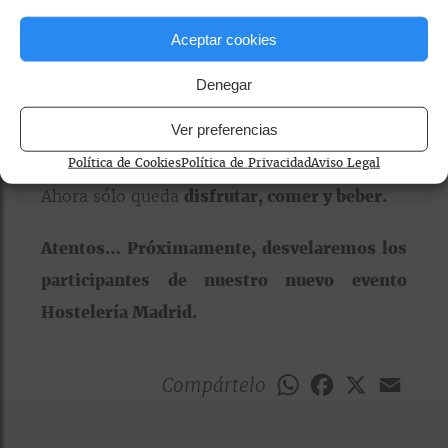
el que se pueda acudir en grupo, sin importar
Aceptar cookies
las necesidades, también se podrá disfrutar
de una guía de
variedades de
Denegar
cervezas,
adecuadas al gusto de cada
Ver preferencias
invitado.
Política de Cookies
Política de Privacidad
Aviso Legal
Ahora sólo queda
disfrutar, comer y beber.
Atentos… Próximamente, desvelaremos los
participantes de nuestro nuevo evento
Hostelería Madrid.
Compártelo
WhatsApp
Facebook
X
Emai