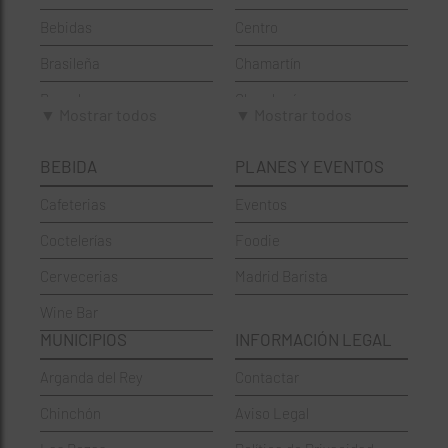
Bebidas
Centro
Brasileña
Chamartín
Brunch
Chamberí
▼ Mostrar todos
▼ Mostrar todos
Cafeterías
Ciudad Lineal
BEBIDA
PLANES Y EVENTOS
Cervecerías
Fuencarral-El Pardo
Cafeterias
Eventos
Chinos
Hortaleza
Coctelerías
Foodie
Coctelerías
La Latina
Cervecerias
Madrid Barista
Española
Moncloa-Aravaca
Wine Bar
Francesa
Moratalaz
MUNICIPIOS
INFORMACIÓN LEGAL
Griegos
Puente de Vallecas
Arganda del Rey
Contactar
Hamburgueserías
Retiro
Chinchón
Aviso Legal
Italianos
Salamanca