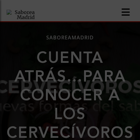
SABOREAMADRID
CUENTA
nomía
ATRÁS…PARA
omía
CONOCER A
os
ueserías
LOS
as
CERVECÍVOROS
pios
s