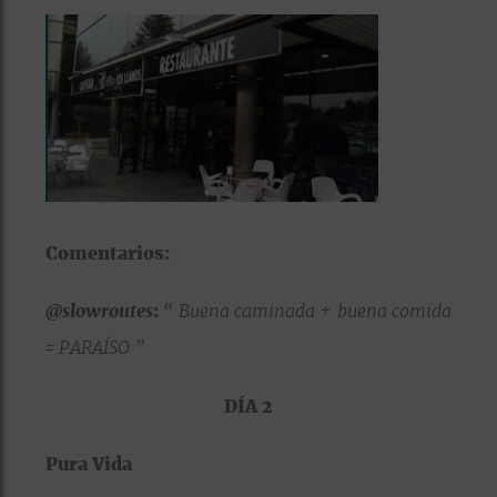
Comentarios:
@slowroutes
:
“ Buena caminada + buena comida
= PARAÍSO ”
DÍA 2
Pura Vida