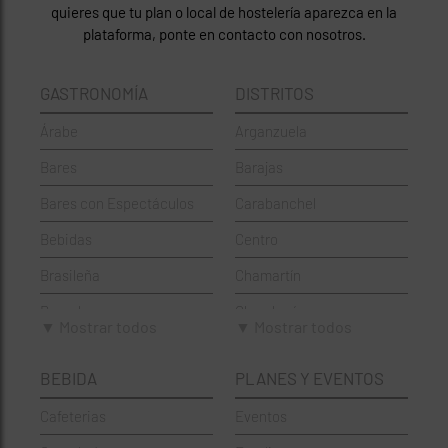
quieres que tu plan o local de hostelería aparezca en la
plataforma, ponte en contacto con nosotros.
GASTRONOMÍA
DISTRITOS
Árabe
Arganzuela
Bares
Barajas
Bares con Espectáculos
Carabanchel
Bebidas
Centro
Brasileña
Chamartín
Brunch
Chamberí
▼ Mostrar todos
▼ Mostrar todos
Cafeterías
Ciudad Lineal
BEBIDA
PLANES Y EVENTOS
Cervecerías
Fuencarral-El Pardo
Cafeterias
Eventos
Chinos
Hortaleza