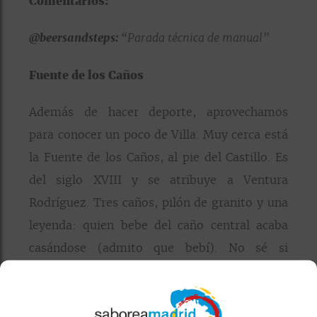
Comentarios:
@beersandsteps
:
“Parada técnica de manual”
Fuente de los Caños
Además de hacer deporte, aprovechamos
para conocer un poco de Villa. Muy cerca está
la Fuente de los Caños, al pie del Castillo. Es
del siglo XVIII y se atribuye a Ventura
Rodríguez. Tres caños, pilón de granito y una
leyenda: quien bebe del caño central acaba
casándose (admito que bebí). No sé si
funciona, pero el sitio impone y merece la
parada.