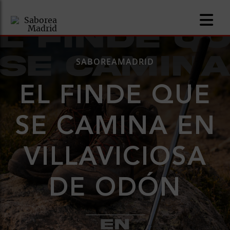
SABOREAMADRID
EL FINDE QUE
nomía
SE CAMINA EN
omía
VILLAVICIOSA
os
ueserías
DE ODÓN
as
pios
s