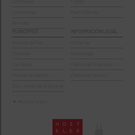
Coctelerías
Foodie
Coctelerías
La Latina
Cervecerias
Madrid Barista
Española
Moncloa-Aravaca
Wine Bar
Francesa
Moratalaz
MUNICIPIOS
INFORMACIÓN LEGAL
Griegos
Puente de Vallecas
Arganda del Rey
Contactar
Hamburgueserías
Retiro
Chinchón
Aviso Legal
Italianos
Salamanca
Las Rozas
Política de Privacidad
Mexicanos
San Blas-Canillejas
Pozuelo de Alarcón
Política de Cookies
Pastelerías
Tetuán
San Lorenzo de El Escorial
Peruano
Usera
Torrejón de Ardoz
Pizzerías
Vicálvaro
▼ Mostrar todos
Villaviciosa de Odón
Sushi
Villa de Vallecas
Wine Bar
Villaverde