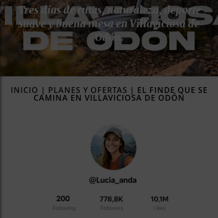
Tres días de rutas, naturaleza, deporte
rías
s
suave y buena mesa en Villaviciosa de
Odón.
to
a
rías
INICIO
|
PLANES Y OFERTAS
|
EL FINDE QUE SE
ías
ías
CAMINA EN VILLAVICIOSA DE ODÓN
nos
a
a