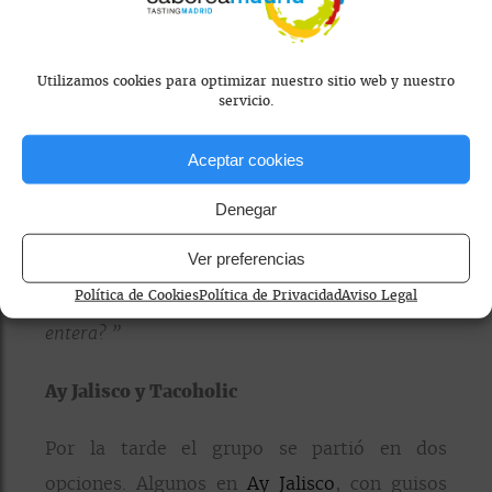
Utilizamos cookies para optimizar nuestro sitio web y nuestro
servicio.
Aceptar cookies
Denegar
Comentarios:
Ver preferencias
@silvia.walks:
“¿Sirve más si te sumerges
Política de Cookies
Política de Privacidad
Aviso Legal
entera? ”
Ay Jalisco y Tacoholic
Por la tarde el grupo se partió en dos
opciones. Algunos en
Ay Jalisco
, con guisos