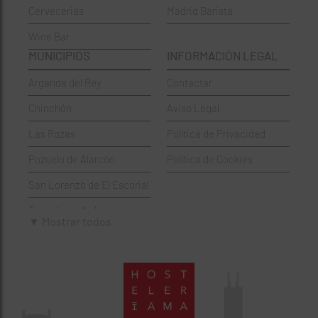
Cervecerias
Madrid Barista
Española
Moncloa-Aravaca
Wine Bar
Francesa
Moratalaz
MUNICIPIOS
INFORMACIÓN LEGAL
Griegos
Puente de Vallecas
Arganda del Rey
Contactar
Hamburgueserías
Retiro
Chinchón
Aviso Legal
Italianos
Salamanca
Las Rozas
Política de Privacidad
Mexicanos
San Blas-Canillejas
Pozuelo de Alarcón
Política de Cookies
Pastelerías
Tetuán
San Lorenzo de El Escorial
Peruano
Usera
Torrejón de Ardoz
Pizzerías
Vicálvaro
▼ Mostrar todos
Villaviciosa de Odón
Sushi
Villa de Vallecas
Wine Bar
Villaverde