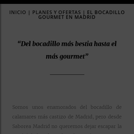
rías
INICIO
|
PLANES Y OFERTAS
|
EL BOCADILLO
s
GOURMET EN MADRID
to
a
rías
“Del bocadillo más bestia hasta el
más gourmet”
ías
ías
nos
a
Somos unos enamorados del bocadillo de
a
calamares más castizo de Madrid, pero desde
Saborea Madrid no queremos dejar escapar la