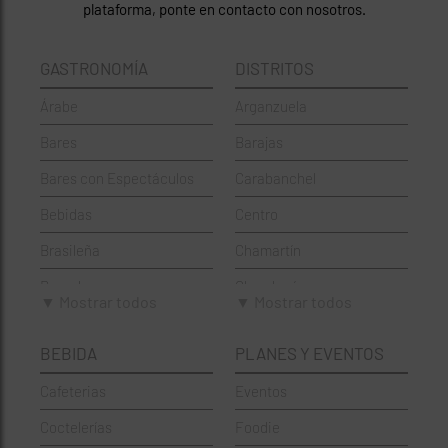
plataforma, ponte en contacto con nosotros.
GASTRONOMÍA
DISTRITOS
Árabe
Arganzuela
Bares
Barajas
Bares con Espectáculos
Carabanchel
Bebidas
Centro
Brasileña
Chamartín
Brunch
Chamberí
▼ Mostrar todos
▼ Mostrar todos
Cafeterías
Ciudad Lineal
BEBIDA
PLANES Y EVENTOS
Cervecerías
Fuencarral-El Pardo
Cafeterias
Eventos
Chinos
Hortaleza
Coctelerías
Foodie
Coctelerías
La Latina