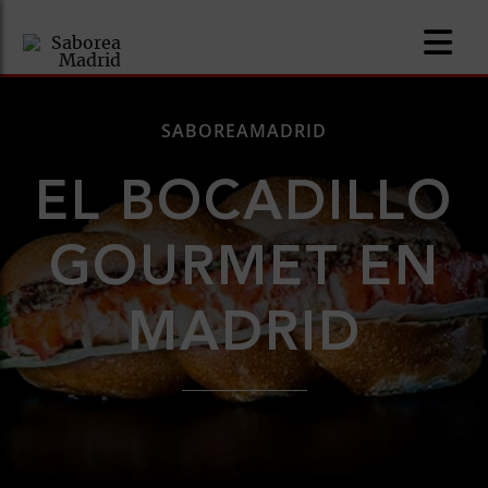
SABOREAMADRID
EL BOCADILLO
nomía
GOURMET EN
omía
MADRID
os
ueserías
as
pios
s