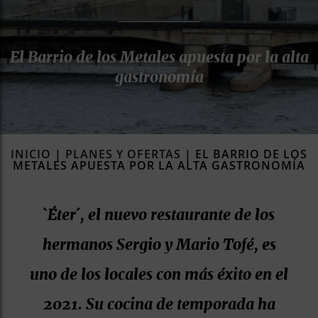
rías
s
El Barrio de los Metales apuesta por la alta
to
a
gastronomía
rías
ías
ías
INICIO
|
PLANES Y OFERTAS
|
EL BARRIO DE LOS
nos
METALES APUESTA POR LA ALTA GASTRONOMÍA
a
`Éter´, el nuevo restaurante de los
hermanos Sergio y Mario Tofé, es
a
uno de los locales con más éxito en el
2021. Su cocina de temporada ha