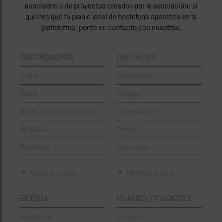
asociados o de proyectos creados por la asociación; si
quieres que tu plan o local de hostelería aparezca en la
plataforma, ponte en contacto con nosotros.
GASTRONOMÍA
DISTRITOS
Árabe
Arganzuela
Bares
Barajas
Bares con Espectáculos
Carabanchel
Bebidas
Centro
Brasileña
Chamartín
Brunch
Chamberí
▼ Mostrar todos
▼ Mostrar todos
Cafeterías
Ciudad Lineal
BEBIDA
PLANES Y EVENTOS
Cervecerías
Fuencarral-El Pardo
Cafeterias
Eventos
Chinos
Hortaleza