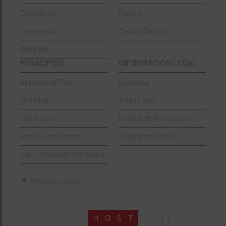
Coctelerías
Foodie
Coctelerías
La Latina
Cervecerias
Madrid Barista
Española
Moncloa-Aravaca
Wine Bar
Francesa
Moratalaz
MUNICIPIOS
INFORMACIÓN LEGAL
Griegos
Puente de Vallecas
Arganda del Rey
Contactar
Hamburgueserías
Retiro
Chinchón
Aviso Legal
Italianos
Salamanca
Las Rozas
Política de Privacidad
Mexicanos
San Blas-Canillejas
Pozuelo de Alarcón
Política de Cookies
Pastelerías
Tetuán
San Lorenzo de El Escorial
Peruano
Usera
Torrejón de Ardoz
Pizzerías
Vicálvaro
▼ Mostrar todos
Villaviciosa de Odón
Sushi
Villa de Vallecas
Wine Bar
Villaverde