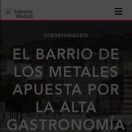
SABOREAMADRID
EL BARRIO DE
nomía
LOS METALES
omía
APUESTA POR
os
ueserías
LA ALTA
as
GASTRONOMÍA
pios
s