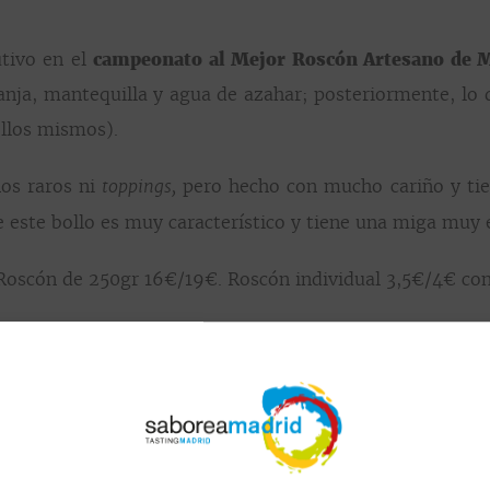
utivo en el
campeonato al Mejor Roscón Artesano de 
ranja, mantequilla y agua de
azahar; posteriormente, lo
 ellos mismos).
nos raros ni
pero hecho con mucho cariño y ti
toppings,
e este bollo es muy característico y tiene una miga muy
Roscón de 250gr 16€/19€. Roscón individual 3,5€/4€ con