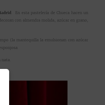
Madrid
.
En esta pastelería de Chueca hacen un
 decoran con almendra molida, azúcar en grano,
empo (la mantequilla la emulsionan con azúcar
 esponjosa.
 nata.