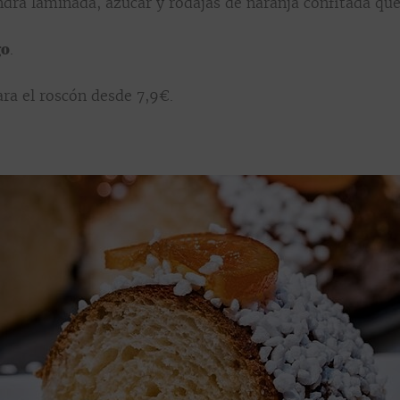
ndra
laminada, azúcar y rodajas de naranja confitada qu
go
.
ara el roscón desde 7,9€.
.