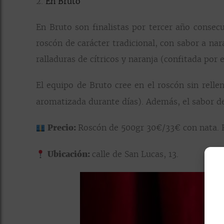
2.
En Bruto
En Bruto son finalistas por tercer año consec
roscón de carácter tradicional, con sabor a na
ralladuras de cítricos y naranja (confitada por
El equipo de Bruto cree en el roscón sin relle
aromatizada durante días). Además, el sabor d
Precio:
Roscón de 500gr 30€/33€ con nata. 
Ubicación:
calle de San Lucas, 13.