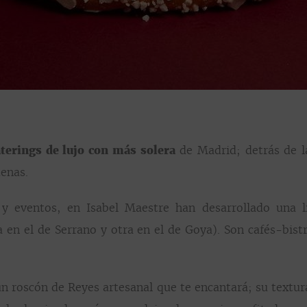
aterings de lujo con más solera
de Madrid; detrás d
e 
denas.
y eventos, en Isabel Maestre han desarrollado una l
a en el de Serrano y otra en el de Goya). Son cafés-bis
un roscón de Reyes artesanal que te encantará; su textura 