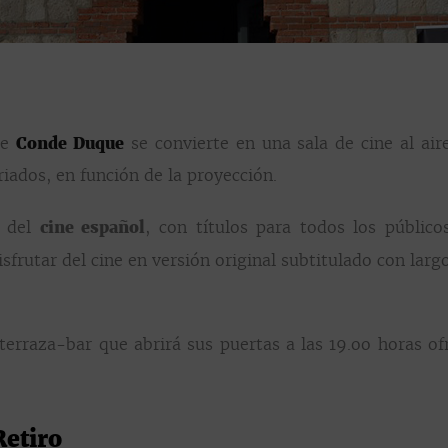
de
Conde Duque
se convierte en una sala de cine al air
riados, en función de la proyección.
s del
cine español
, con títulos para todos los públi
sfrutar del cine en versión original subtitulado con la
erraza-bar que abrirá sus puertas a las 19.oo horas o
Retiro