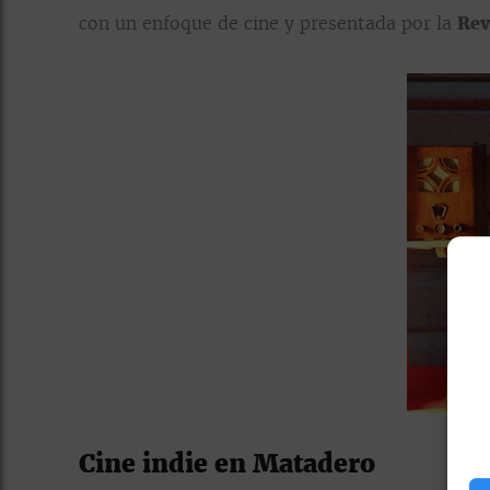
con un enfoque de cine y presentada por la
Rev
Cine indie en Matadero