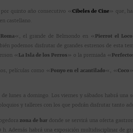
 por quinto año consecutivo «
Cibeles de Cine
» que, ha
en castellano.
a Roma
«, el grande de Belmondo en «
Pierrot el Loco
bién podemos disfrutar de grandes estrenos de esta t
derson «
La Isla de los Perros
» o la premiada «
Perfecto
os, películas como «
Ponyo en el acantilado
«, «
Coco
»
 de lunes a domingo. Los viernes y sábados habrá una se
loquios y talleres con los que podrán disfrutar tanto ad
cogedora
zona de bar
donde se servirá una oferta gastron
:00 h. Además habrá una exposición multidisciplinar de g