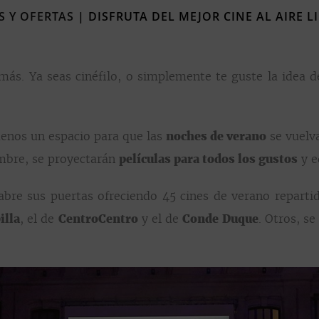
S Y OFERTAS
|
DISFRUTA DEL MEJOR CINE AL AIRE L
más. Ya seas cinéfilo, o simplemente te guste la idea d
menos un espacio para que las
noches de verano
se vuelv
embre, se proyectarán
películas para todos los gustos
y e
y abre sus puertas ofreciendo 45 cines de verano repart
illa
, el de
CentroCentro
y el de
Conde Duque
. Otros, s