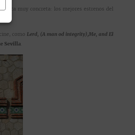
temática muy concreta: los mejores estrenos del
e cine, como
Lerd, (A man od integrity),Me, and El
e Sevilla
.