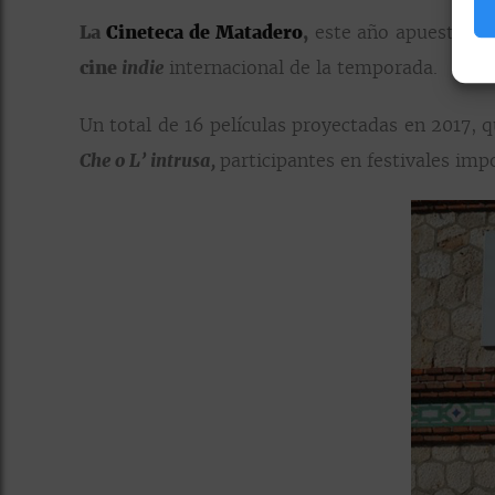
La
Cineteca de Matadero
,
este año apuesta por
cine
indie
internacional de la temporada.
Un total de 16 películas proyectadas en 2017, 
Che o L’ intrusa,
participantes en festivales im