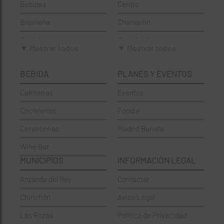
Bebidas
Centro
Brasileña
Chamartín
Brunch
Chamberí
▼ Mostrar todos
▼ Mostrar todos
Cafeterías
Ciudad Lineal
BEBIDA
PLANES Y EVENTOS
Cervecerías
Fuencarral-El Pardo
Cafeterias
Eventos
Chinos
Hortaleza
Coctelerías
Foodie
Coctelerías
La Latina
Cervecerias
Madrid Barista
Española
Moncloa-Aravaca
Wine Bar
Francesa
Moratalaz
MUNICIPIOS
INFORMACIÓN LEGAL
Griegos
Puente de Vallecas
Arganda del Rey
Contactar
Hamburgueserías
Retiro
Chinchón
Aviso Legal
Italianos
Salamanca
Las Rozas
Política de Privacidad
Mexicanos
San Blas-Canillejas