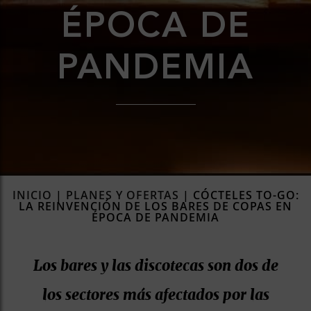
ÉPOCA DE
rías
s
to
PANDEMIA
a
rías
ías
ías
nos
a
INICIO
|
PLANES Y OFERTAS
|
CÓCTELES TO-GO:
LA REINVENCIÓN DE LOS BARES DE COPAS EN
ÉPOCA DE PANDEMIA
a
Los bares y las discotecas son dos de
los sectores más afectados por las