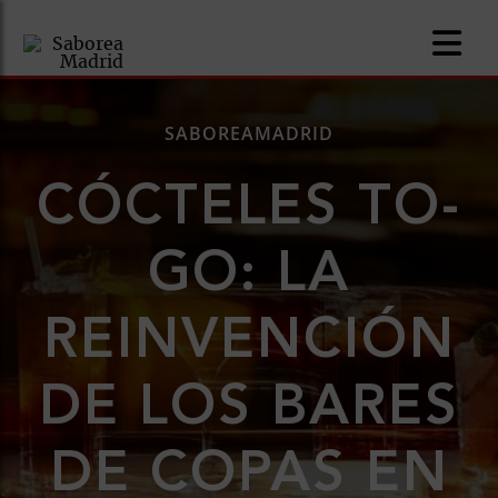
SABOREAMADRID
CÓCTELES TO-
nomía
GO: LA
omía
REINVENCIÓN
os
ueserías
DE LOS BARES
as
DE COPAS EN
pios
s