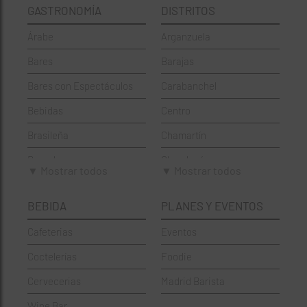
GASTRONOMÍA
DISTRITOS
Árabe
Arganzuela
Bares
Barajas
Bares con Espectáculos
Carabanchel
Bebidas
Centro
Brasileña
Chamartín
Brunch
Chamberí
▼ Mostrar todos
▼ Mostrar todos
Cafeterías
Ciudad Lineal
BEBIDA
PLANES Y EVENTOS
Cervecerías
Fuencarral-El Pardo
Cafeterias
Eventos
Chinos
Hortaleza
Coctelerías
Foodie
Coctelerías
La Latina
Cervecerias
Madrid Barista
Española
Moncloa-Aravaca
Wine Bar