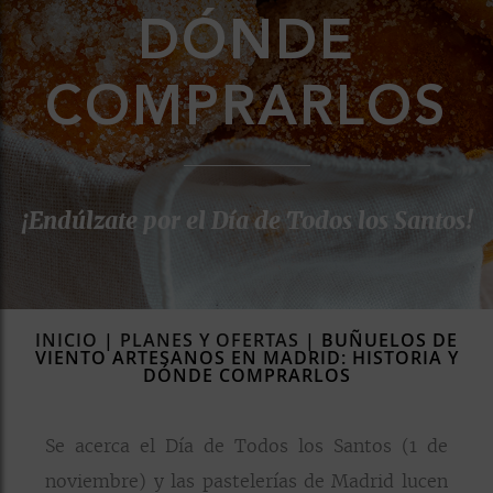
DÓNDE
rías
s
to
COMPRARLOS
a
rías
ías
¡Endúlzate por el Día de Todos los Santos!
ías
nos
a
INICIO
|
PLANES Y OFERTAS
|
BUÑUELOS DE
VIENTO ARTESANOS EN MADRID: HISTORIA Y
DÓNDE COMPRARLOS
a
Se acerca el Día de Todos los Santos (1 de
noviembre) y las pastelerías de Madrid lucen