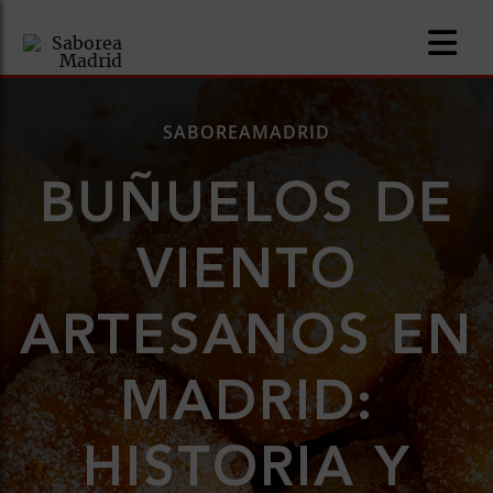
SABOREAMADRID
BUÑUELOS DE
nomía
VIENTO
omía
ARTESANOS EN
os
ueserías
MADRID:
as
HISTORIA Y
pios
s