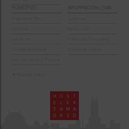
Francesa
Moratalaz
MUNICIPIOS
INFORMACIÓN LEGAL
Griegos
Puente de Vallecas
Arganda del Rey
Contactar
Hamburgueserías
Retiro
Chinchón
Aviso Legal
Italianos
Salamanca
Las Rozas
Política de Privacidad
Mexicanos
San Blas-Canillejas
Pozuelo de Alarcón
Política de Cookies
Pastelerías
Tetuán
San Lorenzo de El Escorial
Peruano
Usera
Torrejón de Ardoz
Pizzerías
Vicálvaro
▼ Mostrar todos
Villaviciosa de Odón
Sushi
Villa de Vallecas
Wine Bar
Villaverde