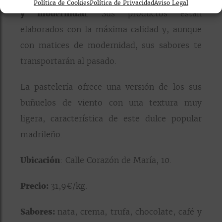
Política de Cookies
Política de Privacidad
Aviso Legal
y modernidad
. Sus productos están
elaborados con la máxima calidad y, aunque
con matices de modernidad, sus sabores te
transportarán al pasado.
La pastelería ofrece una versión de los sus
buñuelos de viento con una textura muy
ligera, característica de este dulce popular
madrileño.
Ubicación
: Calle Corazón de María, 10.
Precio:
31,9€/kg.
Sabores:
nata, crema, trufa, chocolate, café y