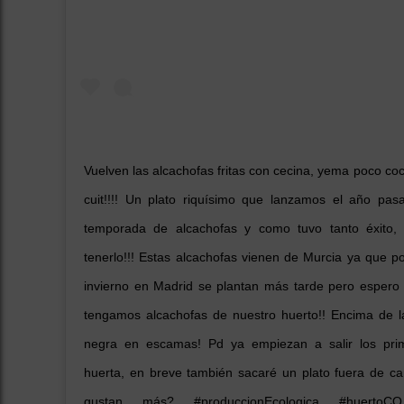
Vuelven las alcachofas fritas con cecina, yema poco coc
cuit!!!! Un plato riquísimo que lanzamos el año pas
temporada de alcachofas y como tuvo tanto éxito,
tenerlo!!! Estas alcachofas vienen de Murcia ya que p
invierno en Madrid se plantan más tarde pero esper
tengamos alcachofas de nuestro huerto!! Encima de l
negra en escamas! Pd ya empiezan a salir los pri
huerta, en breve también sacaré un plato fuera de ca
gustan más? #produccionEcologica #huertoCO