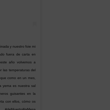
inada y nuestro foie mi
ado fuera de carta en
 este año volvemos a
or las temperaturas del
o que como en un mes,
a yema es nuestra sal
meros guisantes en la
rta con ellos, cómo os
 #delHuertoAlaMesa