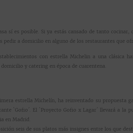
sa sí es posible. Si ya estás cansado de tanto cocinar,
 pedir a domicilio en alguno de los restaurantes que ofr
stablecimientos con estrella Michelin a una clásica h
 domicilio y catering en época de cuarentena.
rimera estrella Michelín, ha reinventado su propuesta 
rante `Gofio´. El `Proyecto Gofio x Lagar´ llevará a la 
ia en Madrid.
posición seis de sus platos más insignes entre los que des