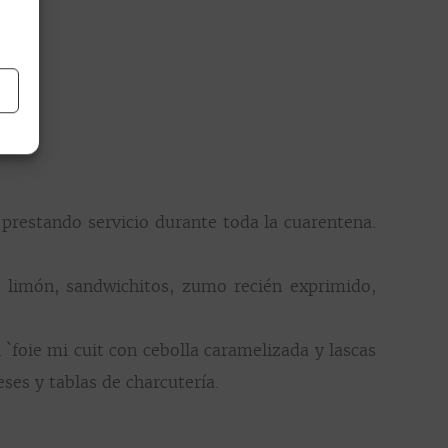
 prestando servicio durante toda la cuarentena.
de limón, sandwichitos, zumo recién exprimido,
`foie mi cuit con cebolla caramelizada y lascas
ses y tablas de charcutería.