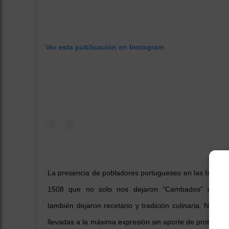
Ver esta publicación en Instagram
La presencia de pobladores portugueses en las Islas fu
1508 que no solo nos dejaron “Cambados” o “En
también dejaron recetario y tradición culinaria. Nues
llevadas a la máxima expresión sin aporte de proteína