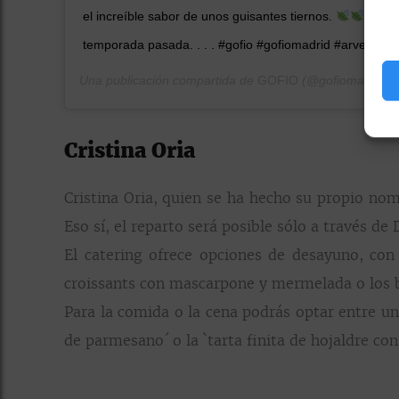
el increíble sabor de unos guisantes tiernos.
. .
temporada pasada. . . . #gofio #gofiomadrid #arvejasc
Una publicación compartida de
GOFIO
(@gofiomadrid) 
Cristina Oria
Cristina Oria, quien se ha hecho su propio nom
Eso sí, el reparto será posible sólo a través de 
El catering ofrece opciones de desayuno, con 
croissants con mascarpone y mermelada o los b
Para la comida o la cena podrás optar entre una
de parmesano´ o la `tarta finita de hojaldre co