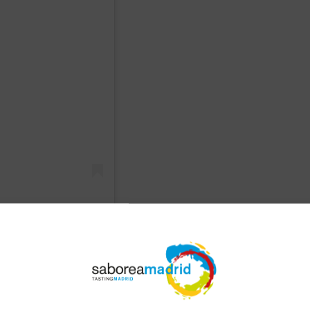
e tan intensa en el año
chumbados” sino que
tras Arvejas Compuestas
 animal, únicamente con