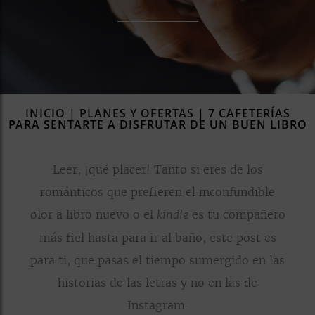
rías
s
to
a
rías
INICIO
|
PLANES Y OFERTAS
|
7 CAFETERÍAS
PARA SENTARTE A DISFRUTAR DE UN BUEN LIBRO
ías
ías
nos
Leer, ¡qué placer! Tanto si eres de los
románticos que prefieren el inconfundible
a
olor a libro nuevo o el
es tu compañero
kindle
más fiel hasta para ir al baño, este post es
para ti, que pasas el tiempo sumergido en las
a
historias de las letras y no en las de
Instagram.