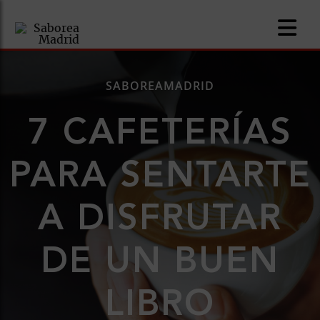
SABOREAMADRID
7 CAFETERÍAS
nomía
PARA SENTARTE
omía
A DISFRUTAR
os
ueserías
DE UN BUEN
as
LIBRO
pios
s