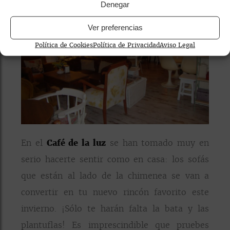
Denegar
Ver preferencias
Política de Cookies
Política de Privacidad
Aviso Legal
En el
Café de la luz
se han tomado muy en
serio hacerte sentir como en casa: los sofás
que están al lado de la chimenea se van a
convertir en tu nuevo rincón favorito este
invierno. ¡Sólo te harán falta la bata y las
plantuflas! Es imprescindible que pruebes