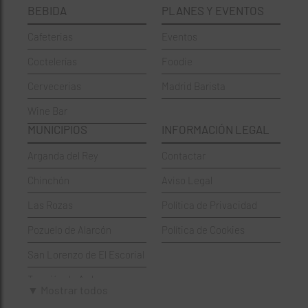
BEBIDA
PLANES Y EVENTOS
Cervecerías
Fuencarral-El Pardo
Cafeterias
Eventos
Chinos
Hortaleza
Coctelerías
Foodie
Coctelerías
La Latina
Cervecerias
Madrid Barista
Española
Moncloa-Aravaca
Wine Bar
Francesa
Moratalaz
MUNICIPIOS
INFORMACIÓN LEGAL
Griegos
Puente de Vallecas
Arganda del Rey
Contactar
Hamburgueserías
Retiro
Chinchón
Aviso Legal
Italianos
Salamanca
Las Rozas
Política de Privacidad
Mexicanos
San Blas-Canillejas
Pozuelo de Alarcón
Política de Cookies
Pastelerías
Tetuán
San Lorenzo de El Escorial
Peruano
Usera
Torrejón de Ardoz
Pizzerías
Vicálvaro
▼ Mostrar todos
Villaviciosa de Odón