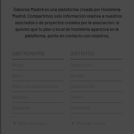
Saborea Madrid es una plataforma creada por Hostelería
Madrid. Compartimos solo información relativa a nuestros
asociados o de proyectos creados por la asociación; si
quieres que tu plan o local de hostelería aparezca en la
plataforma, ponte en contacto con nosotros.
GASTRONOMÍA
DISTRITOS
Árabe
Arganzuela
Bares
Barajas
Bares con Espectáculos
Carabanchel
Bebidas
Centro
Brasileña
Chamartín
Brunch
Chamberí
▼ Mostrar todos
▼ Mostrar todos
Cafeterías
Ciudad Lineal