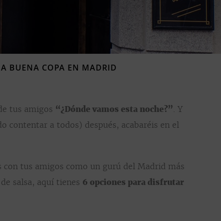
NA BUENA COPA EN MADRID
 de tus amigos
“¿Dónde vamos esta noche?”
. Y
do contentar a todos) después, acabaréis en el
es con tus amigos como un gurú del Madrid más
 de salsa, aquí tienes
6 opciones para disfrutar