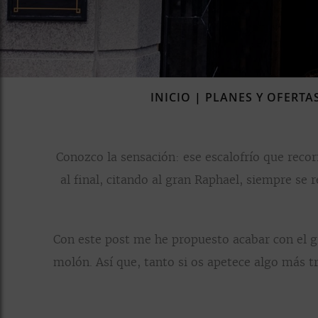
INICIO
|
PLANES Y OFERTA
Conozco la sensación: ese escalofrío que reco
al final, citando al gran Raphael, siempre se
Con este post me he propuesto acabar con el 
molón. Así que, tanto si os apetece algo más tr