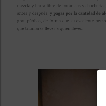
mezcla y barra libre de botánicos y chuchería
antes y después, y
pagas por la cantidad de 
gran público, de forma que su excelente perso
que triunfarás lleves a quien lleves.