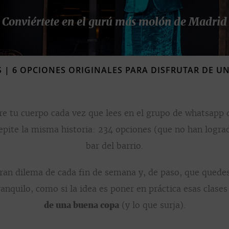
Conviértete en el gurú más molón de Madrid
S
|
6 OPCIONES ORIGINALES PARA DISFRUTAR DE U
rre tu cuerpo cada vez que lees en el grupo de whatsapp
 repite la misma historia: 234 opciones (que no han logra
bar del barrio.
gran dilema de cada fin de semana y, de paso, que qued
anquilo, como si la idea es poner en práctica esas clases
de una buena copa
(y lo que surja).