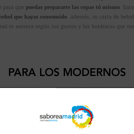
s) para que
puedas prepararte las copas tú mismo
. Ent
alcohol que hayas consumido
. Además, su carta de bebid
nal te asesora según tus gustos y los botánicos que m
PARA LOS MODERNOS