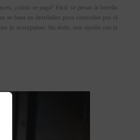
onces, ¿cómo se paga? Fácil: te pesan la botella
as se basa en destilados poco conocidos por el
ejor lo acompañan. Sin duda, una opción con la