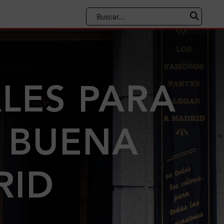
LES PARA
A BUENA
RID