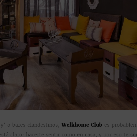
sy’ o bares clandestinos,
Welkhome Club
es probableme
á claro: hacerte sentir como en casa, y por eso te sum