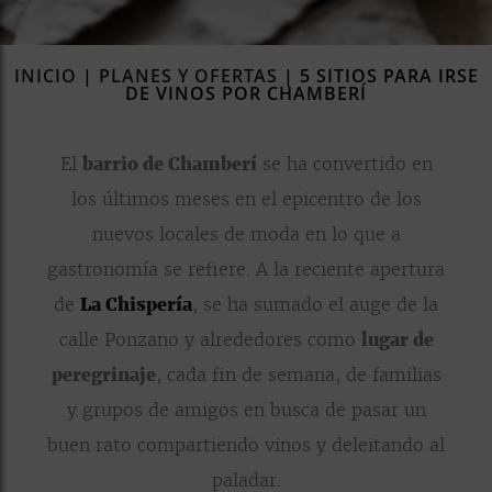
rías
s
INICIO
|
PLANES Y OFERTAS
|
5 SITIOS PARA IRSE
to
DE VINOS POR CHAMBERÍ
a
rías
El
barrio de Chamberí
se ha convertido en
los últimos meses en el epicentro de los
ías
ías
nuevos locales de moda en lo que a
nos
gastronomía se refiere. A la reciente apertura
de
La Chispería
, se ha sumado el auge de la
a
calle Ponzano y alrededores como
lugar de
peregrinaje
, cada fin de semana, de familias
y grupos de amigos en busca de pasar un
a
buen rato compartiendo vinos y deleitando al
paladar.