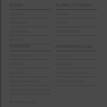
BEBIDA
PLANES Y EVENTOS
Cervecerías
Fuencarral-El Pardo
Cafeterias
Eventos
Chinos
Hortaleza
Coctelerías
Foodie
Coctelerías
La Latina
Cervecerias
Madrid Barista
Española
Moncloa-Aravaca
Wine Bar
Francesa
Moratalaz
MUNICIPIOS
INFORMACIÓN LEGAL
Griegos
Puente de Vallecas
Arganda del Rey
Contactar
Hamburgueserías
Retiro
Chinchón
Aviso Legal
Italianos
Salamanca
Las Rozas
Política de Privacidad
Mexicanos
San Blas-Canillejas
Pozuelo de Alarcón
Política de Cookies
Pastelerías
Tetuán
San Lorenzo de El Escorial
Peruano
Usera
Torrejón de Ardoz
Pizzerías
Vicálvaro
▼ Mostrar todos
Villaviciosa de Odón