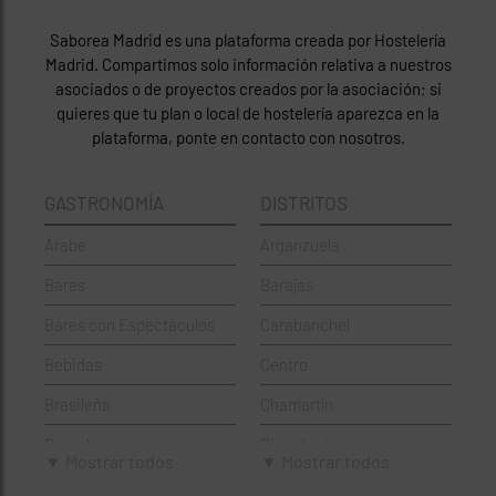
Saborea Madrid es una plataforma creada por Hostelería
Madrid. Compartimos solo información relativa a nuestros
asociados o de proyectos creados por la asociación; si
quieres que tu plan o local de hostelería aparezca en la
plataforma, ponte en contacto con nosotros.
GASTRONOMÍA
DISTRITOS
Árabe
Arganzuela
Bares
Barajas
Bares con Espectáculos
Carabanchel
Bebidas
Centro
Brasileña
Chamartín
Brunch
Chamberí
▼ Mostrar todos
▼ Mostrar todos
Cafeterías
Ciudad Lineal