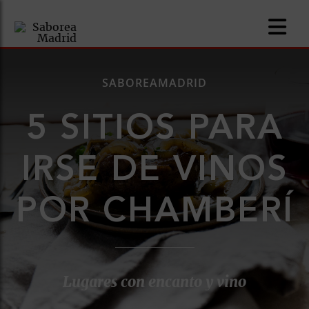
SABOREAMADRID
5 SITIOS PARA
nomía
IRSE DE VINOS
omía
POR CHAMBERÍ
os
ueserías
as
Lugares con encanto y vino
pios
s