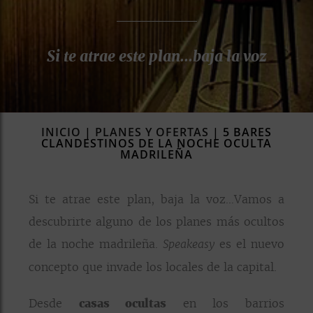
rías
s
Si te atrae este plan...baja la voz
to
a
rías
ías
INICIO
|
PLANES Y OFERTAS
|
5 BARES
ías
CLANDESTINOS DE LA NOCHE OCULTA
MADRILEÑA
nos
a
Si te atrae este plan, baja la voz…Vamos a
descubrirte alguno de los planes más ocultos
de la noche madrileña.
es el nuevo
Speakeasy
a
concepto que invade los locales de la capital.
Desde
casas ocultas
en los barrios