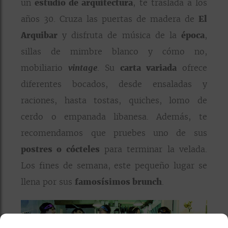
un
estudio de arquitectura
, te traslada a los
años 30. Cruza las puertas de madera de
El
Arquibar
y disfruta de música de la
época
,
sillas de mimbre blanco y cómo no,
mobiliario
vintage
. Su
carta variada
ofrece
diferentes bocados, desde ensaladas y
raciones, hasta tostas, quiches, lomo de
cerdo o empanada libanesa. Además, te
recomendamos que pruebes uno de sus
postres o cócteles
para terminar la velada.
Los fines de semana, este pequeño lugar se
llena por sus
famosísimos brunch
.