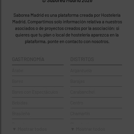
© Saborea Madrid 2026
Saborea Madrid es una plataforma creada por Hostelería
Madrid. Compartimos solo información relativa a nuestros
asociados o de proyectos creados por la asociación; si
quieres que tu plan o local de hostelería aparezca en la
plataforma, ponte en contacto con nosotros.
GASTRONOMÍA
DISTRITOS
Árabe
Arganzuela
Bares
Barajas
Bares con Espectáculos
Carabanchel
Bebidas
Centro
Brasileña
Chamartín
Brunch
Chamberí
▼ Mostrar todos
▼ Mostrar todos