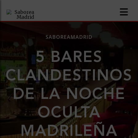
SABOREAMADRID
5 BARES
nomía
CLANDESTINOS
omía
DE LA NOCHE
os
ueserías
OCULTA
as
MADRILEÑA
pios
s