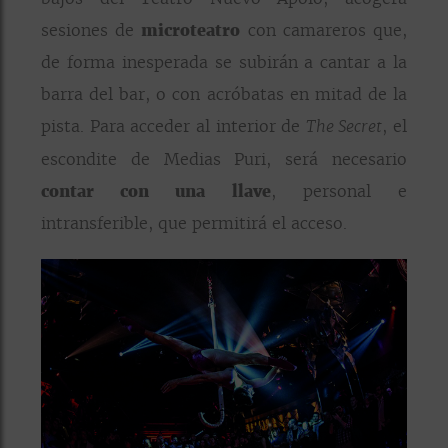
sesiones de
microteatro
con camareros que,
de forma inesperada se subirán a cantar a la
barra del bar, o con acróbatas en mitad de la
pista. Para acceder al interior de
, el
The Secret
escondite de Medias Puri, será necesario
contar con una llave
, personal e
intransferible, que permitirá el acceso.