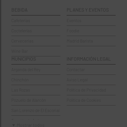
Cafeterías
Ciudad Lineal
BEBIDA
PLANES Y EVENTOS
Cervecerías
Fuencarral-El Pardo
Cafeterias
Eventos
Chinos
Hortaleza
Coctelerías
Foodie
Coctelerías
La Latina
Cervecerias
Madrid Barista
Española
Moncloa-Aravaca
Wine Bar
Francesa
Moratalaz
MUNICIPIOS
INFORMACIÓN LEGAL
Griegos
Puente de Vallecas
Arganda del Rey
Contactar
Hamburgueserías
Retiro
Chinchón
Aviso Legal
Italianos
Salamanca
Las Rozas
Política de Privacidad
Mexicanos
San Blas-Canillejas
Pozuelo de Alarcón
Política de Cookies
Pastelerías
Tetuán
San Lorenzo de El Escorial
Peruano
Usera
Torrejón de Ardoz
Pizzerías
Vicálvaro
▼ Mostrar todos