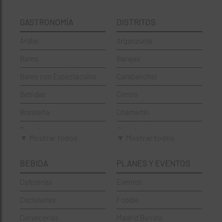
GASTRONOMÍA
DISTRITOS
Árabe
Arganzuela
Bares
Barajas
Bares con Espectáculos
Carabanchel
Bebidas
Centro
Brasileña
Chamartín
Brunch
Chamberí
▼ Mostrar todos
▼ Mostrar todos
Cafeterías
Ciudad Lineal
BEBIDA
PLANES Y EVENTOS
Cervecerías
Fuencarral-El Pardo
Cafeterias
Eventos
Chinos
Hortaleza
Coctelerías
Foodie
Coctelerías
La Latina
Cervecerias
Madrid Barista
Española
Moncloa-Aravaca