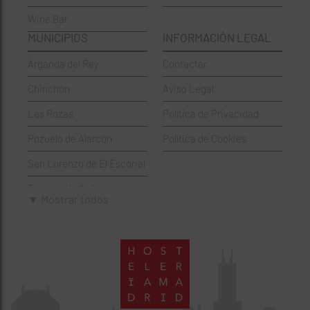
Wine Bar
Francesa
Moratalaz
MUNICIPIOS
INFORMACIÓN LEGAL
Griegos
Puente de Vallecas
Arganda del Rey
Contactar
Hamburgueserías
Retiro
Chinchón
Aviso Legal
Italianos
Salamanca
Las Rozas
Política de Privacidad
Mexicanos
San Blas-Canillejas
Pozuelo de Alarcón
Política de Cookies
Pastelerías
Tetuán
San Lorenzo de El Escorial
Peruano
Usera
Torrejón de Ardoz
Pizzerías
Vicálvaro
▼ Mostrar todos
Villaviciosa de Odón
Sushi
Villa de Vallecas
Wine Bar
Villaverde