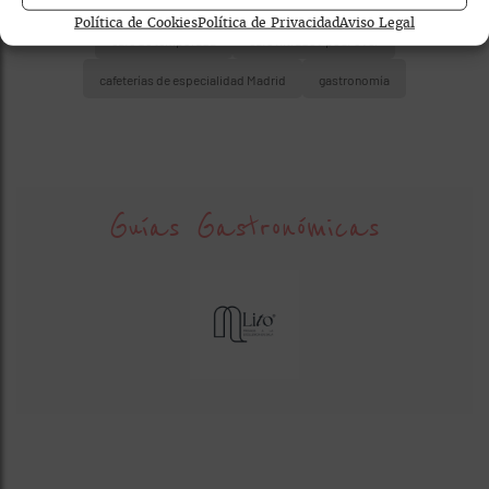
Política de Cookies
Política de Privacidad
Aviso Legal
café de temporada
café filtrado / pour over
cafeterías de especialidad Madrid
gastronomía
Guías Gastronómicas