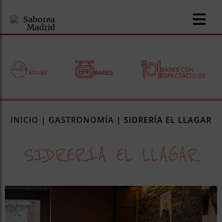
BARES CON
ÁRABE
BARES
ESPECTÁCULOS
nomía
INICIO
|
GASTRONOMÍA
|
SIDRERÍA EL LLAGAR
omía
SIDRERÍA EL LLAGAR
os
ueserías
as
pios
s