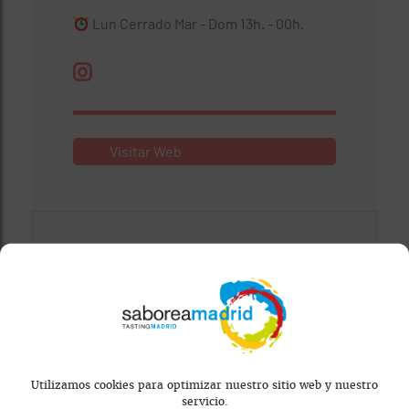
Lun Cerrado Mar - Dom 13h. - 00h.
Visitar Web
Utilizamos cookies para optimizar nuestro sitio web y nuestro
Mapa bloqueado por configuración de
servicio.