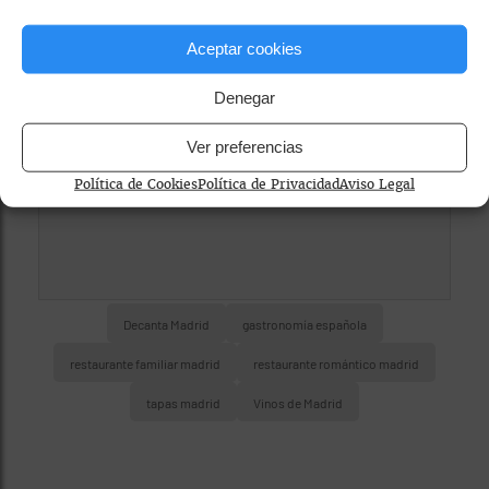
privacidad
Para ver el mapa, por favor acepta las
Aceptar cookies
cookies de marketing
en el banner de
Denegar
consentimiento.
Ver preferencias
Política de Cookies
Política de Privacidad
Aviso Legal
Decanta Madrid
gastronomía española
restaurante familiar madrid
restaurante romántico madrid
tapas madrid
Vinos de Madrid