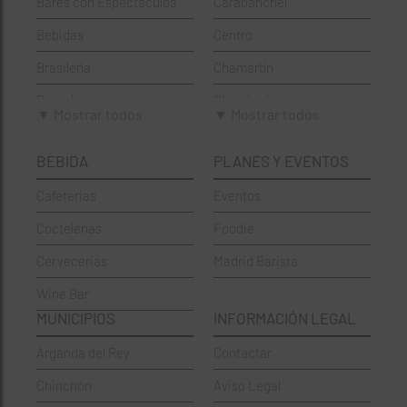
Bares con Espectáculos
Carabanchel
Bebidas
Centro
Brasileña
Chamartín
Brunch
Chamberí
▼ Mostrar todos
▼ Mostrar todos
Cafeterías
Ciudad Lineal
BEBIDA
PLANES Y EVENTOS
Cervecerías
Fuencarral-El Pardo
Cafeterias
Eventos
Chinos
Hortaleza
Coctelerías
Foodie
Coctelerías
La Latina
Cervecerias
Madrid Barista
Española
Moncloa-Aravaca
Wine Bar
Francesa
Moratalaz
MUNICIPIOS
INFORMACIÓN LEGAL
Griegos
Puente de Vallecas
Arganda del Rey
Contactar
Hamburgueserías
Retiro
Chinchón
Aviso Legal
Italianos
Salamanca