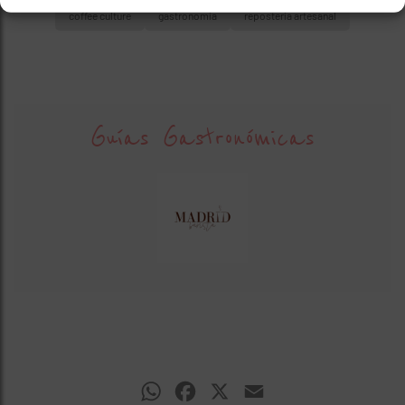
coffee culture
gastronomía
repostería artesanal
Guías Gastronómicas
WhatsApp
Facebook
X
Email