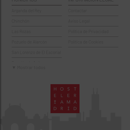
Griegos
Puente de Vallecas
Arganda del Rey
Contactar
Hamburgueserías
Retiro
Chinchón
Aviso Legal
Italianos
Salamanca
Las Rozas
Política de Privacidad
Mexicanos
San Blas-Canillejas
Pozuelo de Alarcón
Política de Cookies
Pastelerías
Tetuán
San Lorenzo de El Escorial
Peruano
Usera
Torrejón de Ardoz
Pizzerías
Vicálvaro
▼ Mostrar todos
Villaviciosa de Odón
Sushi
Villa de Vallecas
Wine Bar
Villaverde