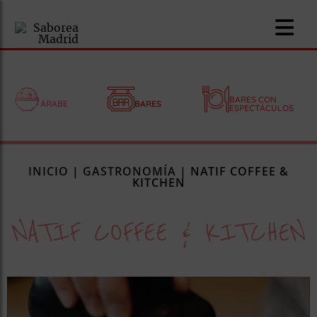
BARES CON
ÁRABE
BARES
ESPECTÁCULOS
nomía
INICIO
|
GASTRONOMÍA
|
NATIF COFFEE &
omía
KITCHEN
NATIF COFFEE & KITCHEN
os
ueserías
as
pios
s