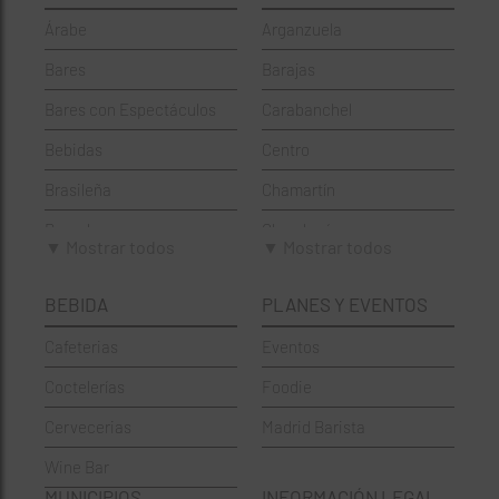
Árabe
Arganzuela
Bares
Barajas
Bares con Espectáculos
Carabanchel
Bebidas
Centro
Brasileña
Chamartín
Brunch
Chamberí
▼ Mostrar todos
▼ Mostrar todos
Cafeterías
Ciudad Lineal
BEBIDA
PLANES Y EVENTOS
Cervecerías
Fuencarral-El Pardo
Cafeterias
Eventos
Chinos
Hortaleza
Coctelerías
Foodie
Coctelerías
La Latina
Cervecerias
Madrid Barista
Española
Moncloa-Aravaca
Wine Bar
Francesa
Moratalaz
MUNICIPIOS
INFORMACIÓN LEGAL