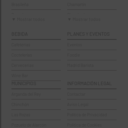
Brasileña
Chamartín
Brunch
Chamberí
▼ Mostrar todos
▼ Mostrar todos
Cafeterías
Ciudad Lineal
BEBIDA
PLANES Y EVENTOS
Cervecerías
Fuencarral-El Pardo
Cafeterias
Eventos
Chinos
Hortaleza
Coctelerías
Foodie
Coctelerías
La Latina
Cervecerias
Madrid Barista
Española
Moncloa-Aravaca
Wine Bar
Francesa
Moratalaz
MUNICIPIOS
INFORMACIÓN LEGAL
Griegos
Puente de Vallecas
Arganda del Rey
Contactar
Hamburgueserías
Retiro
Chinchón
Aviso Legal
Italianos
Salamanca
Las Rozas
Política de Privacidad
Mexicanos
San Blas-Canillejas
Pozuelo de Alarcón
Política de Cookies
Pastelerías
Tetuán