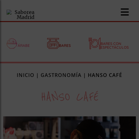
BARES CON
ÁRABE
BARES
ESPECTÁCULOS
nomía
INICIO
|
GASTRONOMÍA
|
HANSO CAFÉ
omía
HANSO CAFÉ
os
ueserías
as
pios
s