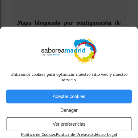
Mapa bloqueado por configuración de
privacidad
Para ver el mapa, por favor acepta las
cookies de marketing
en el banner de
consentimiento.
Utilizamos cookies para optimizar nuestro sitio web y nuestro
servicio.
Aceptar cookies
Denegar
café de temporada
cafeterías de especialidad Madrid
Ver preferencias
coffee culture
gastronomía
latte art y cafés creativos
Política de Cookies
Política de Privacidad
Aviso Legal