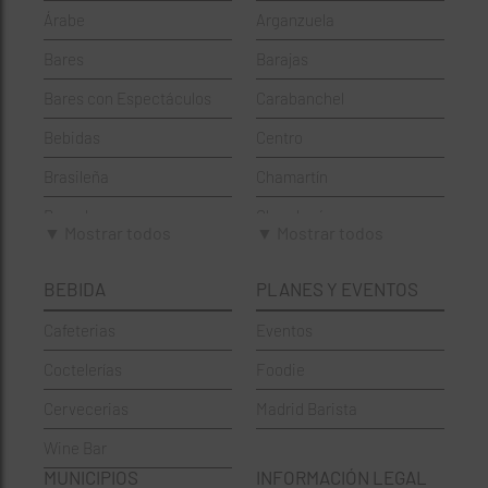
Árabe
Arganzuela
Bares
Barajas
Bares con Espectáculos
Carabanchel
Bebidas
Centro
Brasileña
Chamartín
Brunch
Chamberí
▼ Mostrar todos
▼ Mostrar todos
Cafeterías
Ciudad Lineal
BEBIDA
PLANES Y EVENTOS
Cervecerías
Fuencarral-El Pardo
Cafeterias
Eventos
Chinos
Hortaleza
Coctelerías
Foodie
Coctelerías
La Latina
Cervecerias
Madrid Barista
Española
Moncloa-Aravaca
Wine Bar
Francesa
Moratalaz
MUNICIPIOS
INFORMACIÓN LEGAL