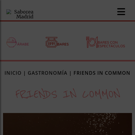
BARES CON
ÁRABE
BARES
ESPECTÁCULOS
nomía
INICIO
|
GASTRONOMÍA
|
FRIENDS IN COMMON
omía
FRIENDS IN COMMON
os
ueserías
as
pios
s