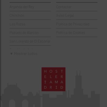
Griegos
Puente de Vallecas
Arganda del Rey
Contactar
Hamburgueserías
Retiro
Chinchón
Aviso Legal
Italianos
Salamanca
Las Rozas
Política de Privacidad
Mexicanos
San Blas-Canillejas
Pozuelo de Alarcón
Política de Cookies
Pastelerías
Tetuán
San Lorenzo de El Escorial
Peruano
Usera
Torrejón de Ardoz
Pizzerías
Vicálvaro
▼ Mostrar todos
Villaviciosa de Odón
Sushi
Villa de Vallecas
Wine Bar
Villaverde