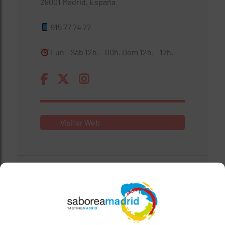
28001 Madrid, España
915 77 74 77
Lun - Sáb 12h. - 00h. Dom 12h. - 17h.
Visitar Web