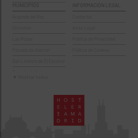
MUNICIPIOS
INFORMACIÓN LEGAL
Griegos
Puente de Vallecas
Arganda del Rey
Contactar
Hamburgueserías
Retiro
Chinchón
Aviso Legal
Italianos
Salamanca
Las Rozas
Política de Privacidad
Mexicanos
San Blas-Canillejas
Pozuelo de Alarcón
Política de Cookies
Pastelerías
Tetuán
San Lorenzo de El Escorial
Peruano
Usera
Torrejón de Ardoz
Pizzerías
Vicálvaro
▼ Mostrar todos
Villaviciosa de Odón
Sushi
Villa de Vallecas
Wine Bar
Villaverde