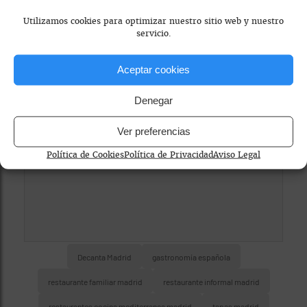
Utilizamos cookies para optimizar nuestro sitio web y nuestro
servicio.
Mapa bloqueado por configuración de
privacidad
Aceptar cookies
Para ver el mapa, por favor acepta las
cookies de marketing
en el banner de
Denegar
consentimiento.
Ver preferencias
Política de Cookies
Política de Privacidad
Aviso Legal
Decanta Madrid
gastronomía española
restaurante familiar madrid
restaurante informal madrid
restaurantes cocina mediterranea madrid
tapas madrid