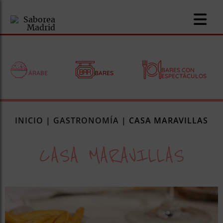
BARES CON
ÁRABE
BARES
ESPECTÁCULOS
nomía
INICIO
|
GASTRONOMÍA
|
CASA MARAVILLAS
omía
CASA MARAVILLAS
os
ueserías
as
pios
s