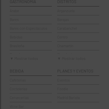
GASTRONOMÍA
DISTRITOS
Árabe
Arganzuela
Bares
Barajas
Bares con Espectáculos
Carabanchel
Bebidas
Centro
Brasileña
Chamartín
Brunch
Chamberí
▼ Mostrar todos
▼ Mostrar todos
Cafeterías
Ciudad Lineal
BEBIDA
PLANES Y EVENTOS
Cervecerías
Fuencarral-El Pardo
Cafeterias
Eventos
Chinos
Hortaleza
Coctelerías
Foodie
Coctelerías
La Latina
Cervecerias
Madrid Barista
Española
Moncloa-Aravaca
Wine Bar
Francesa
Moratalaz