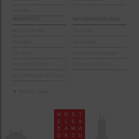
Wine Bar
Francesa
Moratalaz
MUNICIPIOS
INFORMACIÓN LEGAL
Griegos
Puente de Vallecas
Arganda del Rey
Contactar
Hamburgueserías
Retiro
Chinchón
Aviso Legal
Italianos
Salamanca
Las Rozas
Política de Privacidad
Mexicanos
San Blas-Canillejas
Pozuelo de Alarcón
Política de Cookies
Pastelerías
Tetuán
San Lorenzo de El Escorial
Peruano
Usera
Torrejón de Ardoz
Pizzerías
Vicálvaro
▼ Mostrar todos
Villaviciosa de Odón
Sushi
Villa de Vallecas
Wine Bar
Villaverde