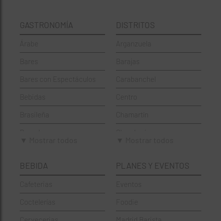
GASTRONOMÍA
DISTRITOS
Árabe
Arganzuela
Bares
Barajas
Bares con Espectáculos
Carabanchel
Bebidas
Centro
Brasileña
Chamartín
Brunch
Chamberí
▼ Mostrar todos
▼ Mostrar todos
Cafeterías
Ciudad Lineal
BEBIDA
PLANES Y EVENTOS
Cervecerías
Fuencarral-El Pardo
Cafeterias
Eventos
Chinos
Hortaleza
Coctelerías
Foodie
Coctelerías
La Latina
Cervecerias
Madrid Barista
Española
Moncloa-Aravaca